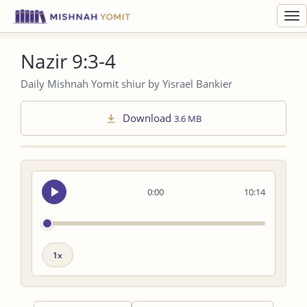
Toggl
navig
Nazir 9:3-4
Daily Mishnah Yomit shiur by Yisrael Bankier
Download
3.6 MB
Seek
0:00
10:14
audio
Playback
speed