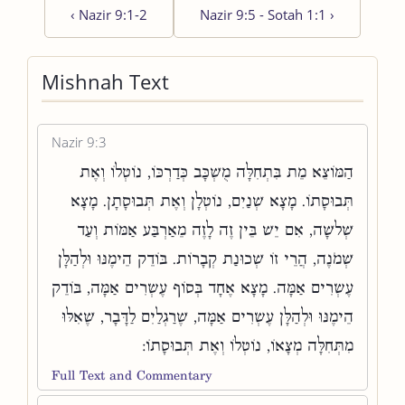
‹
Nazir 9:1-2
Nazir 9:5 - Sotah 1:1
›
Mishnah Text
Nazir 9:3
הַמּוֹצֵא מֵת בִּתְחִלָּה מֻשְׁכָּב כְּדַרְכּוֹ, נוֹטְלוֹ וְאֶת
תְּבוּסָתוֹ. מָצָא שְׁנַיִם, נוֹטְלָן וְאֶת תְּבוּסָתָן. מָצָא
שְׁלשָׁה, אִם יֵשׁ בֵּין זֶה לָזֶה מֵאַרְבַּע אַמּוֹת וְעַד
שְׁמֹנֶה, הֲרֵי זוֹ שְׁכוּנַת קְבָרוֹת. בּוֹדֵק הֵימֶנּוּ וּלְהַלָּן
עֶשְׂרִים אַמָּה. מָצָא אֶחָד בְּסוֹף עֶשְׂרִים אַמָּה, בּוֹדֵק
הֵימֶנּוּ וּלְהַלָּן עֶשְׂרִים אַמָּה, שֶׁרַגְלַיִם לַדָּבָר, שֶׁאִלּוּ
מִתְּחִלָּה מְצָאוֹ, נוֹטְלוֹ וְאֶת תְּבוּסָתוֹ:
Full Text and Commentary