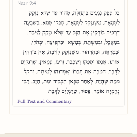
Nazir 9:4
כָּל סְפֵק נְגָעִים בַּתְּחִלָּה, טָהוֹר עַד שֶׁלֹּא נִזְקַק
לַטֻּמְאָה. מִשֶּׁנִּזְקַק לַטֻּמְאָה, סְפֵקוֹ טָמֵא. בְּשִׁבְעָה
דְרָכִים בּוֹדְקִין אֶת הַזָּב עַד שֶׁלֹּא נִזְקַק לַזִּיבָה.
בְּמַאֲכָל, וּבְמִשְׁתֶּה, בְּמַשָּׂא, וּבִקְפִיצָה, וּבְחֹלִי,
וּבְמַרְאֶה, וּבְהִרְהוּר. מִשֶּׁנִּזְקַק לַזִּיבָה, אֵין בּוֹדְקִין
אוֹתוֹ. אָנְסוֹ וּסְפֵקוֹ וְשִׁכְבַת זַרְעוֹ, טְמֵאִין, שֶׁרַגְלַיִם
לַדָּבָר. הַמַּכֶּה אֶת חֲבֵרוֹ וַאֲמָדוּהוּ לְמִיתָה, וְהֵקֵל
מִמַּה שֶּׁהָיָה, לְאַחַר מִכָּאן הִכְבִּיד וּמֵת, חַיָּב. רַבִּי
נְחֶמְיָה אוֹמֵר, פָּטוּר, שֶׁרַגְלַיִם לַדָּבָר:
Full Text and Commentary