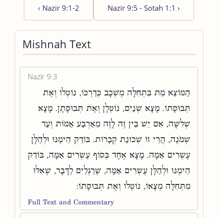
‹
Nazir 9:1-2
Nazir 9:5 - Sotah 1:1
›
Mishnah Text
Nazir 9:3
הַמּוֹצֵא מֵת בִּתְחִלָּה מֻשְׁכָּב כְּדַרְכּוֹ, נוֹטְלוֹ וְאֶת
תְּבוּסָתוֹ. מָצָא שְׁנַיִם, נוֹטְלָן וְאֶת תְּבוּסָתָן. מָצָא
שְׁלשָׁה, אִם יֵשׁ בֵּין זֶה לָזֶה מֵאַרְבַּע אַמּוֹת וְעַד
שְׁמֹנֶה, הֲרֵי זוֹ שְׁכוּנַת קְבָרוֹת. בּוֹדֵק הֵימֶנּוּ וּלְהַלָּן
עֶשְׂרִים אַמָּה. מָצָא אֶחָד בְּסוֹף עֶשְׂרִים אַמָּה, בּוֹדֵק
הֵימֶנּוּ וּלְהַלָּן עֶשְׂרִים אַמָּה, שֶׁרַגְלַיִם לַדָּבָר, שֶׁאִלּוּ
מִתְּחִלָּה מְצָאוֹ, נוֹטְלוֹ וְאֶת תְּבוּסָתוֹ:
Full Text and Commentary