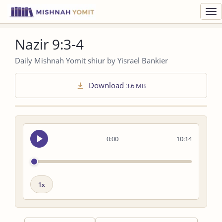
Toggl
navig
Nazir 9:3-4
Daily Mishnah Yomit shiur by Yisrael Bankier
Download
3.6 MB
Seek
0:00
10:14
audio
Playback
speed