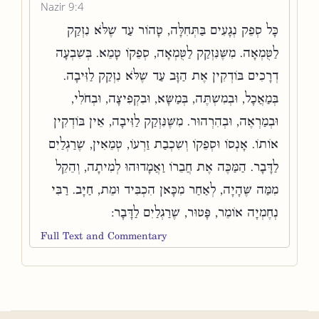
Nazir 9:4
כָּל סְפֵק נְגָעִים בַּתְּחִלָּה, טָהוֹר עַד שֶׁלֹּא נִזְקַק
לַטֻּמְאָה. מִשֶּׁנִּזְקַק לַטֻּמְאָה, סְפֵקוֹ טָמֵא. בְּשִׁבְעָה
דְרָכִים בּוֹדְקִין אֶת הַזָּב עַד שֶׁלֹּא נִזְקַק לַזִּיבָה.
בְּמַאֲכָל, וּבְמִשְׁתֶּה, בְּמַשָּׂא, וּבִקְפִיצָה, וּבְחֹלִי,
וּבְמַרְאֶה, וּבְהִרְהוּר. מִשֶּׁנִּזְקַק לַזִּיבָה, אֵין בּוֹדְקִין
אוֹתוֹ. אָנְסוֹ וּסְפֵקוֹ וְשִׁכְבַת זַרְעוֹ, טְמֵאִין, שֶׁרַגְלַיִם
לַדָּבָר. הַמַּכֶּה אֶת חֲבֵרוֹ וַאֲמָדוּהוּ לְמִיתָה, וְהֵקֵל
מִמַּה שֶּׁהָיָה, לְאַחַר מִכָּאן הִכְבִּיד וּמֵת, חַיָּב. רַבִּי
נְחֶמְיָה אוֹמֵר, פָּטוּר, שֶׁרַגְלַיִם לַדָּבָר:
Full Text and Commentary