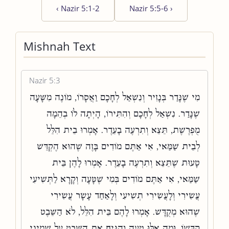
‹
Nazir 5:1-2
Nazir 5:5-6
›
Mishnah Text
Nazir 5:3
מִי שֶׁנָּדַר בְּנָזִיר וְנִשְׁאַל לְחָכָם וַאֲסָרוֹ, מוֹנֶה מִשָּׁעָה
שֶׁנָּדַר. נִשְׁאַל לְחָכָם וְהִתִּירוֹ, הָיְתָה לוֹ בְהֵמָה
מֻפְרֶשֶׁת, תֵּצֵא וְתִרְעֶה בָעֵדֶר. אָמְרוּ בֵית הִלֵּל
לְבֵית שַׁמַּאי, אִי אַתֶּם מוֹדִים בָּזֶה שֶׁהוּא הֶקְדֵּשׁ
טָעוּת שֶׁתֵּצֵא וְתִרְעֶה בָעֵדֶר. אָמְרוּ לָהֶן בֵּית
שַׁמַּאי, אִי אַתֶּם מוֹדִים בְּמִי שֶׁטָּעָה וְקָרָא לַתְּשִׁיעִי
עֲשִׂירִי וְלָעֲשִׂירִי תְשִׁיעִי וְלָאַחַד עָשָׂר עֲשִׂירִי
שֶׁהוּא מְקֻדָּשׁ. אָמְרוּ לָהֶם בֵּית הִלֵּל, לֹא הַשֵּׁבֶט
קִדְּשׁוֹ. וּמָה אִלּוּ טָעָה וְהִנִּיחַ אֶת הַשֵּׁבֶט עַל שְׁמִינִי