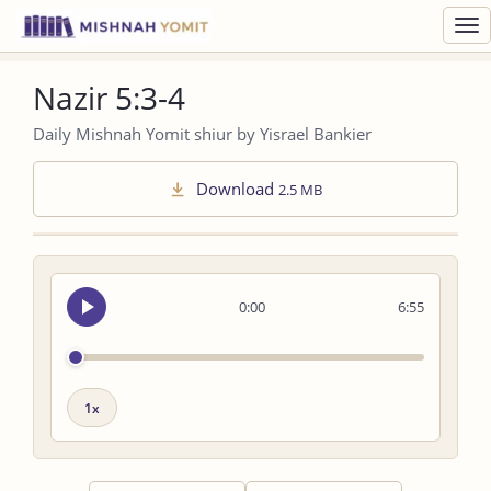
Toggl
navig
Nazir 5:3-4
Daily Mishnah Yomit shiur by Yisrael Bankier
Download
2.5 MB
Seek
0:00
6:55
audio
Playback
speed