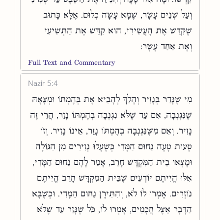
וְעַל שְׁנֵים עָשָׂר, שֶׁמָּא עָשָׂה כְלוּם. אֶלָּא כָּתוּב
שֶׁקִּדֵּשׁ אֶת הָעֲשִׂירִי, הוּא קִדֵּשׁ אֶת הַתְּשִׁיעִי
וְאֶת אַחַד עָשָׂר:
Full Text and Commentary
Nazir 5:4
מִי שֶׁנָּדַר בְּנָזִיר וְהָלַךְ לְהָבִיא אֶת בְּהֶמְתּוֹ וּמְצָאָהּ
שֶׁנִּגְנְבָה, אִם עַד שֶׁלֹּא נִגְנְבָה בְהֶמְתּוֹ נָזַר, הֲרֵי זֶה
נָזִיר. וְאִם מִשֶּׁנִּגְנְבָה בְהֶמְתּוֹ נָזַר, אֵינוֹ נָזִיר. וְזוֹ
טָעוּת טָעָה נַחוּם הַמָּדִי כְּשֶׁעָלוּ נְזִירִים מִן הַגּוֹלָה
וּמָצְאוּ בֵית הַמִּקְדָּשׁ חָרֵב, אָמַר לָהֶם נַחוּם הַמָּדִי,
אִלּוּ הֱיִיתֶם יוֹדְעִים שֶׁבֵּית הַמִּקְדָּשׁ חָרֵב הֱיִיתֶם
נוֹזְרִים. אָמְרוּ לוֹ לֹא, וְהִתִּירָן נַחוּם הַמָּדִי. וּכְשֶׁבָּא
הַדָּבָר אֵצֶל חֲכָמִים, אָמְרוּ לוֹ, כֹּל שֶׁנָּזַר עַד שֶׁלֹּא