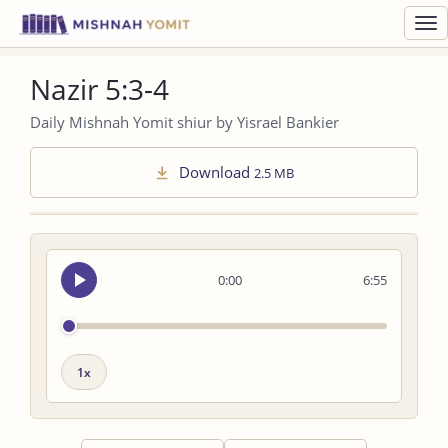
Toggl
navig
Nazir 5:3-4
Daily Mishnah Yomit shiur by Yisrael Bankier
Download
2.5 MB
Seek
0:00
6:55
audio
Playback
speed