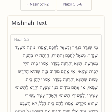
‹
Nazir 5:1-2
Nazir 5:5-6
›
Mishnah Text
Nazir 5:3
מִי שֶׁנָּדַר בְּנָזִיר וְנִשְׁאַל לְחָכָם וַאֲסָרוֹ, מוֹנֶה מִשָּׁעָה
שֶׁנָּדַר. נִשְׁאַל לְחָכָם וְהִתִּירוֹ, הָיְתָה לוֹ בְהֵמָה
מֻפְרֶשֶׁת, תֵּצֵא וְתִרְעֶה בָעֵדֶר. אָמְרוּ בֵית הִלֵּל
לְבֵית שַׁמַּאי, אִי אַתֶּם מוֹדִים בָּזֶה שֶׁהוּא הֶקְדֵּשׁ
טָעוּת שֶׁתֵּצֵא וְתִרְעֶה בָעֵדֶר. אָמְרוּ לָהֶן בֵּית
שַׁמַּאי, אִי אַתֶּם מוֹדִים בְּמִי שֶׁטָּעָה וְקָרָא לַתְּשִׁיעִי
עֲשִׂירִי וְלָעֲשִׂירִי תְשִׁיעִי וְלָאַחַד עָשָׂר עֲשִׂירִי
שֶׁהוּא מְקֻדָּשׁ. אָמְרוּ לָהֶם בֵּית הִלֵּל, לֹא הַשֵּׁבֶט
קִדְּשׁוֹ. וּמָה אִלּוּ טָעָה וְהִנִּיחַ אֶת הַשֵּׁבֶט עַל שְׁמִינִי