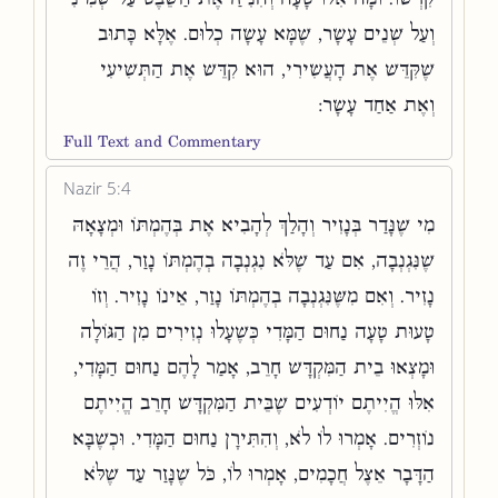
וְעַל שְׁנֵים עָשָׂר, שֶׁמָּא עָשָׂה כְלוּם. אֶלָּא כָּתוּב
שֶׁקִּדֵּשׁ אֶת הָעֲשִׂירִי, הוּא קִדֵּשׁ אֶת הַתְּשִׁיעִי
וְאֶת אַחַד עָשָׂר:
Full Text and Commentary
Nazir 5:4
מִי שֶׁנָּדַר בְּנָזִיר וְהָלַךְ לְהָבִיא אֶת בְּהֶמְתּוֹ וּמְצָאָהּ
שֶׁנִּגְנְבָה, אִם עַד שֶׁלֹּא נִגְנְבָה בְהֶמְתּוֹ נָזַר, הֲרֵי זֶה
נָזִיר. וְאִם מִשֶּׁנִּגְנְבָה בְהֶמְתּוֹ נָזַר, אֵינוֹ נָזִיר. וְזוֹ
טָעוּת טָעָה נַחוּם הַמָּדִי כְּשֶׁעָלוּ נְזִירִים מִן הַגּוֹלָה
וּמָצְאוּ בֵית הַמִּקְדָּשׁ חָרֵב, אָמַר לָהֶם נַחוּם הַמָּדִי,
אִלּוּ הֱיִיתֶם יוֹדְעִים שֶׁבֵּית הַמִּקְדָּשׁ חָרֵב הֱיִיתֶם
נוֹזְרִים. אָמְרוּ לוֹ לֹא, וְהִתִּירָן נַחוּם הַמָּדִי. וּכְשֶׁבָּא
הַדָּבָר אֵצֶל חֲכָמִים, אָמְרוּ לוֹ, כֹּל שֶׁנָּזַר עַד שֶׁלֹּא