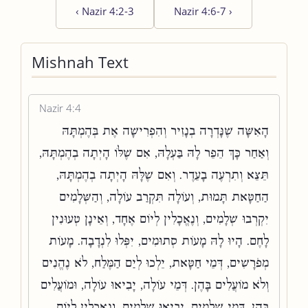
‹
Nazir 4:2-3
Nazir 4:6-7
›
Mishnah Text
Nazir 4:4
הָאִשָּׁה שֶׁנָּדְרָה בְנָזִיר וְהִפְרִישָׁה אֶת בְּהֶמְתָּהּ
וְאַחַר כָּךְ הֵפֵר לָהּ בַּעְלָהּ, אִם שֶׁלּוֹ הָיְתָה בְהֶמְתָּהּ,
תֵּצֵא וְתִרְעֶה בָעֵדֶר. וְאִם שֶׁלָּהּ הָיְתָה בְהֶמְתָּהּ,
הַחַטָּאת תָּמוּת, וְעוֹלָה תִּקְרַב עוֹלָה, וְהַשְּׁלָמִים
יִקְרְבוּ שְׁלָמִים, וְנֶאֱכָלִין לְיוֹם אֶחָד, וְאֵינָן טְעוּנִין
לָחֶם. הָיוּ לָהּ מָעוֹת סְתוּמִים, יִפְּלוּ לִנְדָבָה. מָעוֹת
מְפֹרָשִׁים, דְּמֵי חַטָּאת, יֵלְכוּ לְיַם הַמֶּלַח, לֹא נֶהֱנִים
וְלֹא מוֹעֲלִים בָּהֶן. דְּמֵי עוֹלָה, יָבִיאוּ עוֹלָה, וּמוֹעֲלִים
בָּהֶן. דְּמֵי שְׁלָמִים, יָבִיאוּ שְׁלָמִים, וְנֶאֱכָלִין לְיוֹם