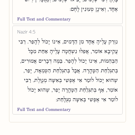
אֶחָד, וְאֵינָן טְעוּנִין לָחֶם:
Full Text and Commentary
Nazir 4:5
נִזְרַק עָלֶיהָ אֶחָד מִן הַדָּמִים, אֵינוֹ יָכוֹל לְהָפֵר. רַבִּי
עֲקִיבָא אוֹמֵר, אֲפִלּוּ נִשְׁחֲטָה עָלֶיהָ אַחַת מִכָּל
הַבְּהֵמוֹת, אֵינוֹ יָכוֹל לְהָפֵר. בַּמֶּה דְבָרִים אֲמוּרִים,
בְּתִגְלַחַת הַטָּהֳרָה. אֲבָל בְּתִגְלַחַת הַטֻּמְאָה, יָפֵר,
שֶׁהוּא יָכוֹל לוֹמַר אִי אֶפְשִׁי בְאִשָּׁה מְנֻוָּלֶת. רַבִּי
אוֹמֵר, אַף בְּתִגְלַחַת הַטָּהֳרָה יָפֵר, שֶׁהוּא יָכוֹל
לוֹמַר אִי אֶפְשִׁי בְּאִשָּׁה מְגֻלָּחַת:
Full Text and Commentary