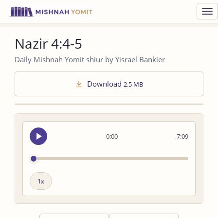
Toggl
navig
Nazir 4:4-5
Daily Mishnah Yomit shiur by Yisrael Bankier
Download
2.5 MB
Seek
0:00
7:09
audio
Playback
speed