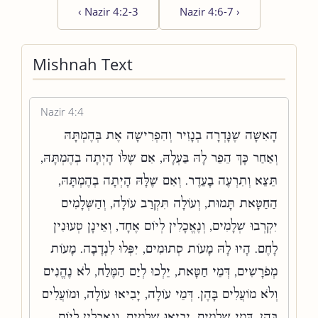
‹
Nazir 4:2-3
Nazir 4:6-7
›
Mishnah Text
Nazir 4:4
הָאִשָּׁה שֶׁנָּדְרָה בְנָזִיר וְהִפְרִישָׁה אֶת בְּהֶמְתָּהּ
וְאַחַר כָּךְ הֵפֵר לָהּ בַּעְלָהּ, אִם שֶׁלּוֹ הָיְתָה בְהֶמְתָּהּ,
תֵּצֵא וְתִרְעֶה בָעֵדֶר. וְאִם שֶׁלָּהּ הָיְתָה בְהֶמְתָּהּ,
הַחַטָּאת תָּמוּת, וְעוֹלָה תִּקְרַב עוֹלָה, וְהַשְּׁלָמִים
יִקְרְבוּ שְׁלָמִים, וְנֶאֱכָלִין לְיוֹם אֶחָד, וְאֵינָן טְעוּנִין
לָחֶם. הָיוּ לָהּ מָעוֹת סְתוּמִים, יִפְּלוּ לִנְדָבָה. מָעוֹת
מְפֹרָשִׁים, דְּמֵי חַטָּאת, יֵלְכוּ לְיַם הַמֶּלַח, לֹא נֶהֱנִים
וְלֹא מוֹעֲלִים בָּהֶן. דְּמֵי עוֹלָה, יָבִיאוּ עוֹלָה, וּמוֹעֲלִים
בָּהֶן. דְּמֵי שְׁלָמִים, יָבִיאוּ שְׁלָמִים, וְנֶאֱכָלִין לְיוֹם