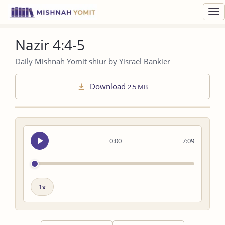
Toggl
navig
Nazir 4:4-5
Daily Mishnah Yomit shiur by Yisrael Bankier
Download
2.5 MB
Seek
0:00
7:09
audio
Playback
speed