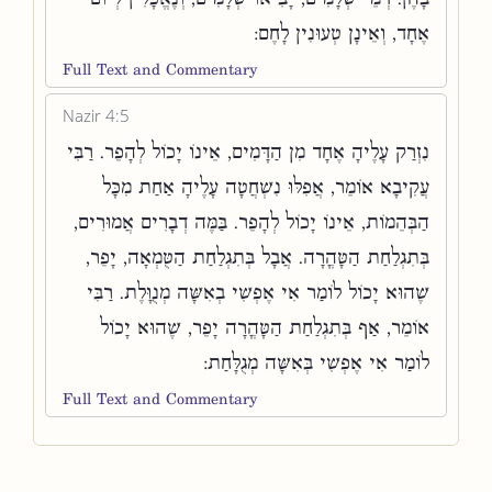
אֶחָד, וְאֵינָן טְעוּנִין לָחֶם:
Full Text and Commentary
Nazir 4:5
נִזְרַק עָלֶיהָ אֶחָד מִן הַדָּמִים, אֵינוֹ יָכוֹל לְהָפֵר. רַבִּי
עֲקִיבָא אוֹמֵר, אֲפִלּוּ נִשְׁחֲטָה עָלֶיהָ אַחַת מִכָּל
הַבְּהֵמוֹת, אֵינוֹ יָכוֹל לְהָפֵר. בַּמֶּה דְבָרִים אֲמוּרִים,
בְּתִגְלַחַת הַטָּהֳרָה. אֲבָל בְּתִגְלַחַת הַטֻּמְאָה, יָפֵר,
שֶׁהוּא יָכוֹל לוֹמַר אִי אֶפְשִׁי בְאִשָּׁה מְנֻוָּלֶת. רַבִּי
אוֹמֵר, אַף בְּתִגְלַחַת הַטָּהֳרָה יָפֵר, שֶׁהוּא יָכוֹל
לוֹמַר אִי אֶפְשִׁי בְּאִשָּׁה מְגֻלָּחַת:
Full Text and Commentary