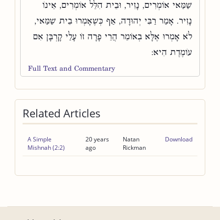
שַׁמַּאי אוֹמְרִים, נָזִיר, וּבֵית הִלֵּל אוֹמְרִים, אֵינוֹ
נָזִיר. אָמַר רַבִּי יְהוּדָה, אַף כְּשֶׁאָמְרוּ בֵית שַׁמַּאי,
לֹא אָמְרוּ אֶלָּא בְאוֹמֵר הֲרֵי פָרָה זוֹ עָלַי קָרְבָּן אִם
עוֹמֶדֶת הִיא:
Full Text and Commentary
Related Articles
A Simple
20 years
Natan
Download
Mishnah (2:2)
ago
Rickman