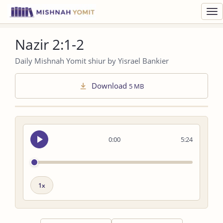
Toggl
navig
Nazir 2:1-2
Daily Mishnah Yomit shiur by Yisrael Bankier
Download
5 MB
Seek
0:00
5:24
audio
Playback
speed