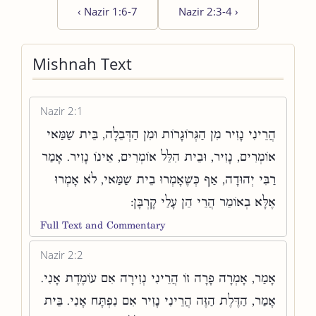
‹
Nazir 1:6-7
Nazir 2:3-4
›
Mishnah Text
Nazir 2:1
הֲרֵינִי נָזִיר מִן הַגְּרוֹגָרוֹת וּמִן הַדְּבֵלָה, בֵּית שַׁמַּאי
אוֹמְרִים, נָזִיר, וּבֵית הִלֵּל אוֹמְרִים, אֵינוֹ נָזִיר. אָמַר
רַבִּי יְהוּדָה, אַף כְּשֶׁאָמְרוּ בֵית שַׁמַּאי, לֹא אָמְרוּ
אֶלָּא בְאוֹמֵר הֲרֵי הֵן עָלַי קָרְבָּן:
Full Text and Commentary
Nazir 2:2
אָמַר, אָמְרָה פָרָה זוֹ הֲרֵינִי נְזִירָה אִם עוֹמֶדֶת אָנִי.
אָמַר, הַדֶּלֶת הַזֶּה הֲרֵינִי נָזִיר אִם נִפְתָּח אָנִי. בֵּית