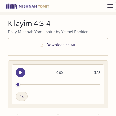
Toggl
navig
Kilayim 4:3-4
Daily Mishnah Yomit shiur by Yisrael Bankier
Download
1.9 MB
Seek
0:00
5:28
audio
Playback
speed