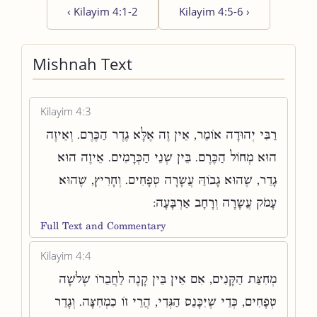
‹
Kilayim 4:1-2
Kilayim 4:5-6
›
Mishnah Text
Kilayim 4:3
רַבִּי יְהוּדָה אוֹמֵר, אֵין זֶה אֶלָּא גֶדֶר הַכֶּרֶם. וְאֵיזֶה
הוּא מְחוֹל הַכֶּרֶם. בֵּין שְׁנֵי הַכְּרָמִים. אֵיזֶה הוּא
גָדֵר, שֶׁהוּא גָבוֹהַּ עֲשָׂרָה טְפָחִים. וְחָרִיץ, שֶׁהוּא
עָמֹק עֲשָׂרָה וְרָחָב אַרְבָּעָה:
Full Text and Commentary
Kilayim 4:4
מְחִצַּת הַקָּנִים, אִם אֵין בֵּין קָנֶה לַחֲבֵרוֹ שְׁלֹשָׁה
טְפָחִים, כְּדֵי שֶׁיִּכָּנֵס הַגְּדִי, הֲרֵי זוֹ כִמְחִצָּה. וְגָדֵר