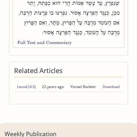
שֶׁנִּפְרַץ, עַד עֶשֶׂר אַמּוֹת הֲרֵי הוּא כְפֶתַח, יָתֵר
מִכֵּן, כְּנֶגֶד הַפִּרְצָה אָסוּר. נִפְרְצוּ בוֹ פְרָצוֹת הַרְבֵּה,
אִם הָעוֹמֵד מְרֻבֶּה עַל הַפָּרוּץ, מֻתָּר, וְאִם הַפָּרוּץ
מְרֻבֶּה עַל הָעוֹמֵד, כְּנֶגֶד הַפִּרְצָה אָסוּר:
Full Text and Commentary
Related Articles
Levud (4:3)
22 years ago
Yisrael Bankier
Download
Weekly Publication