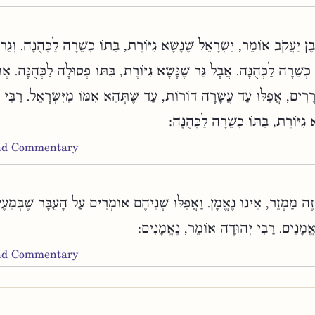
בֶּן יַעֲקֹב אוֹמֵר, יִשְׂרָאֵל שֶׁנָּשָׂא גִיּוֹרֶת, בִּתּוֹ כְשֵׁרָה לַכְּהֻנָּה. וְגֵ
ֹ כְשֵׁרָה לַכְּהֻנָּה. אֲבָל גֵּר שֶׁנָּשָׂא גִיּוֹרֶת, בִּתּוֹ פְסוּלָה לַכְּהֻנָּה. אֶ
רָרִים, אֲפִלּוּ עַד עֲשָׂרָה דוֹרוֹת, עַד שֶׁתְּהֵא אִמּוֹ מִיִּשְׂרָאֵל. רַבִּי
א גִיּוֹרֶת, בִּתּוֹ כְשֵׁרָה לַכְּהֻנָּה
and Commentary
זֶה מַמְזֵר, אֵינוֹ נֶאֱמָן. וַאֲפִלּוּ שְׁנֵיהֶם אוֹמְרִים עַל הָעֻבָּר שֶׁבְּמֵעֶ
אֱמָנִים. רַבִּי יְהוּדָה אוֹמֵר, נֶאֱמָנִים
and Commentary