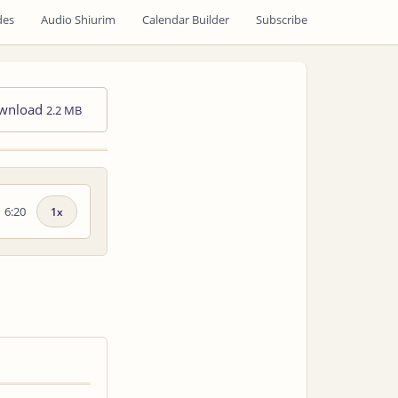
des
Audio Shiurim
Calendar Builder
Subscribe
wnload
2.2 MB
6:20
Playback
speed