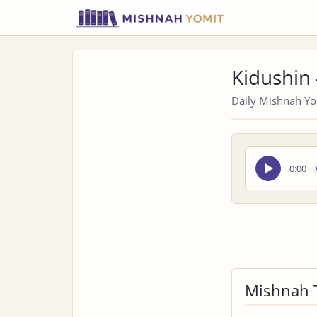
Kidushin 
Daily Mishnah Yom
Seek
0:00
audio
Mishnah 