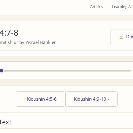
Articles
Learning Ai
4:7-8
Do
it shiur by Yisrael Bankier
‹
Kidushin 4:5-6
Kidushin 4:9-10
›
Text