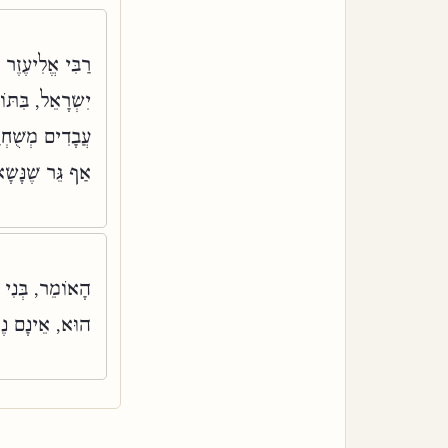
רַבִּי אֱלִיעֶזֶר 
יִשְׂרָאֵל, בִּתּו
עֲבָדִים מְשֻׁחְ,
אַף גֵּר שֶׁנָּשָׂ:
הָאוֹמֵר, בְּנִי 
הוּא, אֵינָם נֶ: