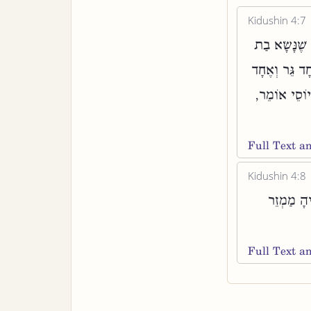
Kidushin 4:7
ר שֶׁנָּשָׂא בַת
חָד גֵּר וְאֶחָד
 יוֹסֵי אוֹמֵר
Full Text 
Kidushin 4:8
יהָ מַמְזֵר
Full Text 