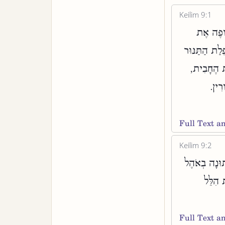
Keilim 9:1
אוֹפֶה אֶת
ֵלַת הַתַּנּוּר
ַת הֶחָבִית
ֹרִין
Full Text 
Keilim 9:2
תוּנָה בְאֹהֶל
 הִלֵּל
Full Text 