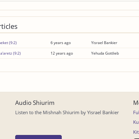
ticles
eket (9:2)
6 years ago
Yisrael Bankier
’aretz (9:2)
12 years ago
Yehuda Gottlieb
Audio Shiurim
Mo
Listen to the Mishnah Shiurim by Yisrael Bankier
Fu
Ku
Ki