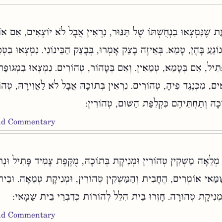
ת שֶׁנִּמְצְאוּ בִנְחֻשְׁתּוֹ שֶׁל תַּנּוּר, נִרְאִין אֲבָל לֹא יוֹצְאִים, אִם 
ֹגֵעַ בָּהֶן, טָמֵא. בְּאֵיזֶה בָצֵק אָמְרוּ, בְּבָצֵק הַבֵּינוֹנִי. נִמְצְאוּ בִטְפ
ָּתִיל, אִם בְּטָמֵא, טְמֵאִין. וְאִם בְּטָהוֹר, טְהוֹרִים. נִמְצְאוּ בִמְגוּפ
ֵאִים, מִכְּנֶגֶד פִּיהָ, טְהוֹרִים. נִרְאִין בְּתוֹכָהּ אֲבָל לֹא לַאֲוִירָהּ, טְהו
ֹכָהּ וְתַחְתֵּיהֶם כִּקְלִפַּת הַשּׁוּם, טְהוֹרִין
and Commentary
ְלֵאָה מַשְׁקִין טְהוֹרִין וּמְנִיקָת בְּתוֹכָהּ, מֻקֶּפֶת צָמִיד פָּתִיל וּנְ
ַמַּאי אוֹמְרִים, הֶחָבִית וְהַמַּשְׁקִין טְהוֹרִין, וּמְנִיקָת טְמֵאָה. וּבֵית
מְנִיקָת טְהוֹרָה. חָזְרוּ בֵית הִלֵּל לְהוֹרוֹת כְּדִבְרֵי בֵית שַׁמָּאי
and Commentary