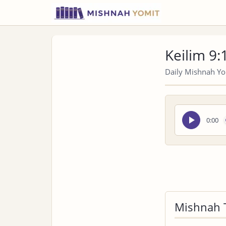
Keilim 9:
Daily Mishnah Yom
Seek
0:00
audio
Mishnah 