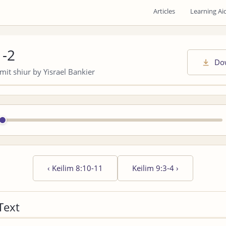
Articles
Learning Ai
1-2
Do
it shiur by Yisrael Bankier
‹
Keilim 8:10-11
Keilim 9:3-4
›
Text