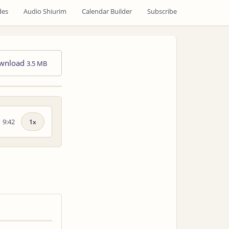
des
Audio Shiurim
Calendar Builder
Subscribe
wnload
3.5 MB
9:42
Playback
speed