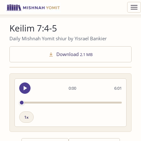
Toggl
navig
Keilim 7:4-5
Daily Mishnah Yomit shiur by Yisrael Bankier
Download
2.1 MB
Seek
0:00
6:01
audio
Playback
speed