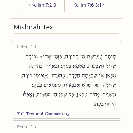
‹
Keilim 7:2-3
Keilim 7:6-8:1
›
Mishnah Text
Keilim 7:4
הָיְתָה מֻפְרֶשֶׁת מִן הַכִּירָה, בִּזְמַן שֶׁהִיא גְבוֹהָה
שָׁלֹשׁ אֶצְבָּעוֹת, מִטַּמָּא בְמַגָּע וּבַאֲוִיר. פְּחוּתָה
מִכָּאן אוֹ שֶׁהָיְתָה חֲלָקָה, טְהוֹרָה. פִּטְפּוּטֵי כִירָה,
שְׁלֹשָׁה, שֶׁל שָׁלֹשׁ אֶצְבָּעוֹת, מִטַּמְּאִים בְּמַגָּע
וּבַאֲוִיר. פָּחוֹת מִכָּאן, כָּל שֶׁכֵּן הֵן טְמֵאִים, וַאֲפִלּוּ
הֵן אַרְבָּעָה:
Full Text and Commentary
Keilim 7:5