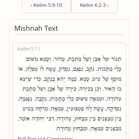
‹
Keilim 5:9-10
Keilim 6:2-3
›
Mishnah Text
Keilim 5:11
תַּנּוּר שֶׁל אֶבֶן וְשֶׁל מַתֶּכֶת, טָהוֹר, וְטָמֵא מִשּׁוּם
כְּלֵי מַתָּכוֹת. נִקַּב, נִפְגַּם, נִסְדַּק, עָשָׂה לוֹ טְפֵלָה, אוֹ
מוּסָף שֶׁל טִיט, טָמֵא. כַּמָּה יְהֵא בַנֶּקֶב, כְּדֵי שֶׁיֵּצֵא
בוֹ הָאוּר. וְכֵן בְּכִירָה. כִּירָה שֶׁל אֶבֶן וְשֶׁל מַתֶּכֶת
טְהוֹרָה, וּטְמֵאָה מִשּׁוּם כְּלֵי מַתָּכוֹת, נִקְּבָה, נִפְגְּמָה,
נִסְדְּקָה, עָשָׂה לָהּ פִּטְפּוּטִין, טְמֵאָה. מֵרְחָהּ בְּטִיט
בֵּין מִבִּפְנִים בֵּין מִבַּחוּץ, טְהוֹרָה. רַבִּי יְהוּדָה אוֹמֵר,
מִבִּפְנִים טְמֵאָה, וּמִבַּחוּץ טְהוֹרָה:
Full Text and Commentary