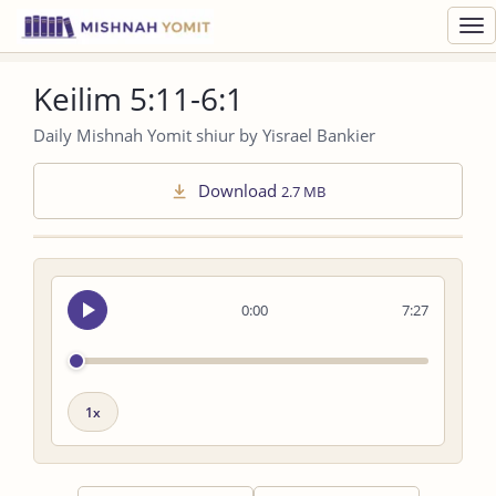
Toggl
navig
Keilim 5:11-6:1
Daily Mishnah Yomit shiur by Yisrael Bankier
Download
2.7 MB
Seek
0:00
7:27
audio
Playback
speed