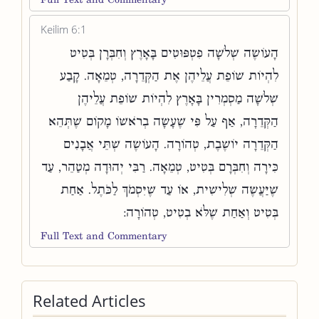
Keilim 6:1
הָעוֹשֶׂה שְׁלֹשָׁה פִטְפּוּטִים בָּאָרֶץ וְחִבְּרָן בְּטִיט
לִהְיוֹת שׁוֹפֵת עֲלֵיהֶן אֶת הַקְּדֵרָה, טְמֵאָה. קָבַע
שְׁלֹשָׁה מַסְמְרִין בָּאָרֶץ לִהְיוֹת שׁוֹפֵת עֲלֵיהֶן
הַקְּדֵרָה, אַף עַל פִּי שֶׁעָשָׂה בְרֹאשׁוֹ מָקוֹם שֶׁתְּהֵא
הַקְּדֵרָה יוֹשֶׁבֶת, טְהוֹרָה. הָעוֹשֶׂה שְׁתֵּי אֲבָנִים
כִּירָה וְחִבְּרָם בְּטִיט, טְמֵאָה. רַבִּי יְהוּדָה מְטַהֵר, עַד
שֶׁיַּעֲשֶׂה שְׁלִישִׁית, אוֹ עַד שֶׁיִּסְמֹךְ לַכֹּתֶל. אַחַת
בְּטִיט וְאַחַת שֶׁלֹּא בְטִיט, טְהוֹרָה:
Full Text and Commentary
Related Articles