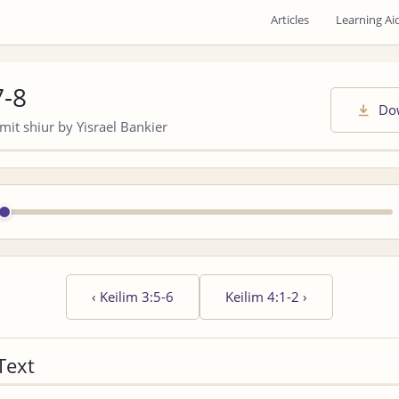
Articles
Learning Ai
7-8
Do
it shiur by Yisrael Bankier
‹
Keilim 3:5-6
Keilim 4:1-2
›
Text