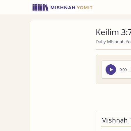
Keilim 3:
Daily Mishnah Yom
Seek
0:00
audio
Mishnah 