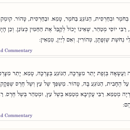
 בְחֹמֶר וּבְחַרְסִית, הַנּוֹגֵעַ בַּחֹמֶר, טָמֵא. וּבַחַרְסִית, טָהוֹר. קוּמְקוּם
, רַבִּי יוֹסֵי מְטַהֵר, שֶׁאֵינוֹ יָכוֹל לְקַבֵּל אֶת הַחַמִּין כְּצוֹנֵן. וְכֵן הָ
ְלֵי נְחֹשֶׁת שֶׁזְּפָתָן, טְהוֹרִין. וְאִם לְיַיִן, טְמֵאִין
and Commentary
ָה וַעֲשָׂאָהּ בְּזֶפֶת יָתֵר מִצָּרְכָּהּ, הַנּוֹגֵעַ בְּצָרְכָּהּ, טָמֵא. יָתֵר מִצָּרְ
עַל הֶחָבִית, הַנּוֹגֵעַ בָּהּ, טָהוֹר. מַשְׁפֵּךְ שֶׁל עֵץ וְשֶׁל חֶרֶס שֶׁפְּקָקוֹ
זַרְיָה מְטַמֵּא. רַבִּי עֲקִיבָא מְטַמֵּא בְשֶׁל עֵץ, וּמְטַהֵר בְּשֶׁל חֶרֶס. רַבּ
יהֶם
and Commentary