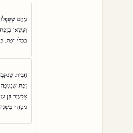
מֵחַם שֶׁטְּפָלוֹ
וַעֲשָׂאוֹ בְזֶפֶת
בִּכְלֵי זֶפֶת. כּ:
חָבִית שֶׁנִּקְּב.
זֶפֶת שֶׁנָּטְפָה 
אֶלְעָזָר בֶּן עֲ
מְטַהֵר בִּשְׁנֵ: