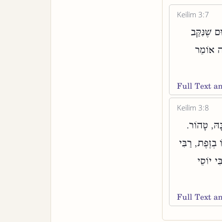
Keilim 3:7
 שֶׁנִּקַּב
יָה אוֹמֵר
Full Text 
Keilim 3:8
כָּהּ, טָהוֹר
 בְזֶפֶת, רַבִּי
ִי יוֹסֵי
Full Text 