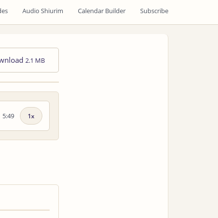
des
Audio Shiurim
Calendar Builder
Subscribe
wnload
2.1 MB
5:49
Playback
speed