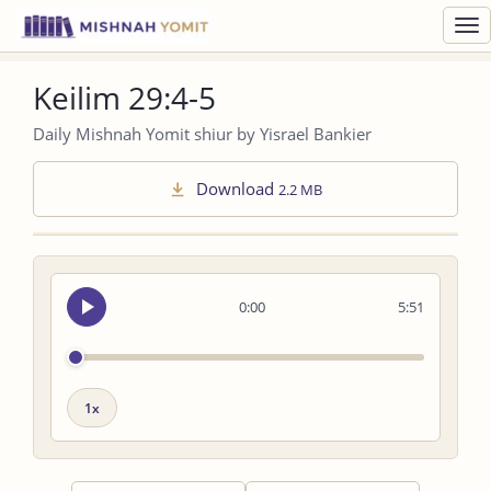
Toggl
navig
Keilim 29:4-5
Daily Mishnah Yomit shiur by Yisrael Bankier
Download
2.2 MB
Seek
0:00
5:51
audio
Playback
speed