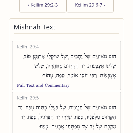
‹
Keilim 29:2-3
Keilim 29:6-7
›
Mishnah Text
Keilim 29:4
חוּט מֹאזְנַיִם שֶׁל זֶהָבִים וְשֶׁל שׁוֹקְלֵי אַרְגָּמָן טוֹב,
שָׁלֹשׁ אֶצְבָּעוֹת. יַד הַקֻּרְדֹּם מֵאַחֲרָיו, שָׁלשׁ
אֶצְבָּעוֹת. רַבִּי יוֹסֵי אוֹמֵר, טֶפַח, טָהוֹר:
Full Text and Commentary
Keilim 29:5
חוּט מֹאזְנַיִם שֶׁל חֶנְוָנִים, שֶׁל בַּעֲלֵי בָתִּים טֶפַח. יַד
הַקֻּרְדֹּם מִלְּפָנָיו, טֶפַח. שְׁיָרֵי יַד הַפַּרְגּוֹל, טֶפַח. יַד
מַקֶּבֶת שֶׁל יָד שֶׁל מְפַתְּחֵי אֲבָנִים, טָפַח: