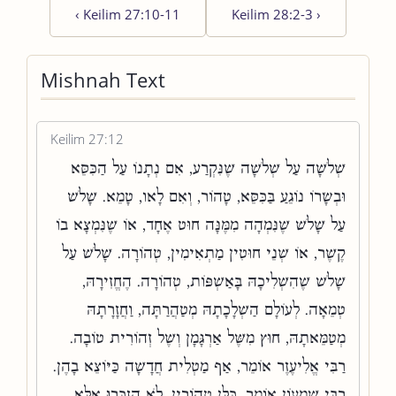
‹
Keilim 27:10-11
Keilim 28:2-3
›
Mishnah Text
Keilim 27:12
שְׁלֹשָׁה עַל שְׁלֹשָׁה שֶׁנִּקְרַע, אִם נְתָנוֹ עַל הַכִּסֵּא
וּבְשָׂרוֹ נוֹגֵעַ בַּכִּסֵּא, טָהוֹר, וְאִם לָאו, טָמֵא. שָׁלֹשׁ
עַל שָׁלֹשׁ שֶׁנִּמְהָה מִמֶּנָּה חוּט אֶחָד, אוֹ שֶׁנִּמְצָא בוֹ
קֶשֶׁר, אוֹ שְׁנֵי חוּטִין מַתְאִימִין, טְהוֹרָה. שָׁלֹשׁ עַל
שָׁלֹשׁ שֶׁהִשְׁלִיכָהּ בָּאַשְׁפּוֹת, טְהוֹרָה. הֶחֱזִירָהּ,
טְמֵאָה. לְעוֹלָם הַשְׁלָכָתָהּ מְטַהֲרַתָּה, וַחֲזָרָתָהּ
מְטַמֵּאתָהּ, חוּץ מִשֶּׁל אַרְגָּמָן וְשֶׁל זְהוֹרִית טוֹבָה.
רַבִּי אֱלִיעֶזֶר אוֹמֵר, אַף מַטְלִית חֲדָשָׁה כַּיּוֹצֵא בָהֶן.
רַבִּי שִׁמְעוֹן אוֹמֵר, כֻּלָּן טְהוֹרִין, לֹא הֻזְכְּרוּ אֶלָּא