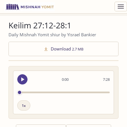
Toggl
navig
Keilim 27:12-28:1
Daily Mishnah Yomit shiur by Yisrael Bankier
Download
2.7 MB
Seek
0:00
7:28
audio
Playback
speed