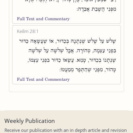
מִפְּנֵי הֲשָׁבַת אֲבֵדָה:
Full Text and Commentary
Keilim 28:1
שָׁלֹשׁ עַל שָׁלֹשׁ שֶׁנְּתָנָהּ בְּכַדּוּר, אוֹ שֶׁעֲשָׂאָהּ כַּדּוּר
בִּפְנֵי עַצְמָהּ, טְהוֹרָה. אֲבָל שְׁלֹשָׁה עַל שְׁלֹשָׁה
שֶׁנְּתָנוֹ בְכַדּוּר, טָמֵא. עֲשָׂאוֹ כַדּוּר בִּפְנֵי עַצְמוֹ,
טָהוֹר, מִפְּנֵי שֶׁהַתֶּפֶר מְמַעֲטוֹ:
Full Text and Commentary
Weekly Publication
Receive our publication with an in depth article and revision