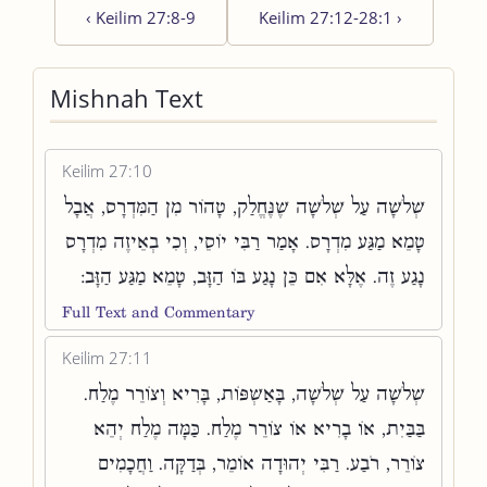
‹
Keilim 27:8-9
Keilim 27:12-28:1
›
Mishnah Text
Keilim 27:10
שְׁלֹשָׁה עַל שְׁלֹשָׁה שֶׁנֶּחֱלַק, טָהוֹר מִן הַמִּדְרָס, אֲבָל
טָמֵא מַגַּע מִדְרָס. אָמַר רַבִּי יוֹסֵי, וְכִי בְאֵיזֶה מִדְרָס
נָגַע זֶה. אֶלָּא אִם כֵּן נָגַע בּוֹ הַזָּב, טָמֵא מַגַּע הַזָּב:
Full Text and Commentary
Keilim 27:11
שְׁלֹשָׁה עַל שְׁלֹשָׁה, בָּאַשְׁפּוֹת, בָּרִיא וְצוֹרֵר מֶלַח.
בַּבַּיִת, אוֹ בָרִיא אוֹ צוֹרֵר מֶלַח. כַּמָּה מֶלַח יְהֵא
צוֹרֵר, רֹבַע. רַבִּי יְהוּדָה אוֹמֵר, בְּדַקָּה. וַחֲכָמִים