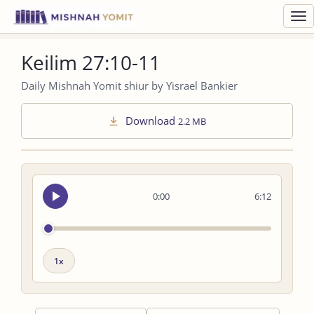
Toggl
navig
Keilim 27:10-11
Daily Mishnah Yomit shiur by Yisrael Bankier
Download
2.2 MB
Seek
0:00
6:12
audio
Playback
speed