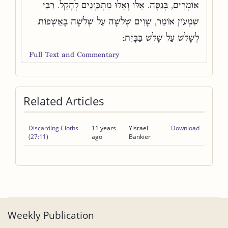
אוֹמְרִים, בְּגַסָּה. אֵלּוּ וָאֵלּוּ מִתְכַּוְּנִים לְהָקֵל. רַבִּי
שִׁמְעוֹן אוֹמֵר, שָׁוִים שְׁלֹשָׁה עַל שְׁלֹשָׁה בָאַשְׁפּוֹת
לְשָׁלֹשׁ עַל שָׁלֹשׁ בַּבָּיִת:
Full Text and Commentary
Related Articles
Discarding Cloths
11 years
Yisrael
Download
(27:11)
ago
Bankier
Weekly Publication