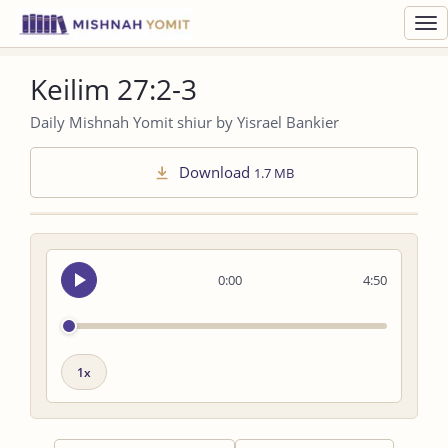
Toggl
navig
Keilim 27:2-3
Daily Mishnah Yomit shiur by Yisrael Bankier
Download
1.7 MB
Seek
0:00
4:50
audio
Playback
speed