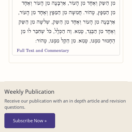
מִן הַשַּׂק וְאֶחָד מִן הָעוֹר, אַרְבָּעָה מִן הָעוֹר וְאֶחָד
מִן הַמַּפָּץ, טָהוֹר. חֲמִשָּׁה מִן הַמַּפָּץ וְאֶחָד מִן הָעוֹר,
אַרְבָּעָה מִן הָעוֹר וְאֶחָד מִן הַשַּׂק, שְׁלֹשָׁה מִן הַשַּׂק
וְאֶחָד מִן הַבֶּגֶד, טָמֵא. זֶה הַכְּלָל, כֹּל שֶׁחִבֵּר לוֹ מִן
הֶחָמוּר מִמֶּנּוּ, טָמֵא. מִן הַקַּל מִמֶּנּוּ, טָהוֹר:
Full Text and Commentary
Weekly Publication
Receive our publication with an in depth article and revision
questions.
Subscribe Now »