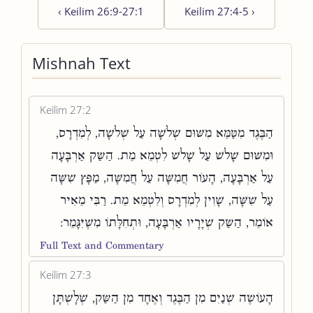
‹
Keilim 26:9-27:1
Keilim 27:4-5
›
Mishnah Text
Keilim 27:2
הַבֶּגֶד מִטַּמֵּא מִשּׁוּם שְׁלֹשָׁה עַל שְׁלֹשָׁה, לְמִדְרָס,
וּמִשּׁוּם שָׁלֹשׁ עַל שָׁלֹשׁ לִטְמֵא מֵת. הַשַּׂק אַרְבָּעָה
עַל אַרְבָּעָה, הָעוֹר חֲמִשָּׁה עַל חֲמִשָּׁה, מַפָּץ שִׁשָּׁה
עַל שִׁשָּׁה, שָׁוִין לְמִדְרָס וְלִטְמֵא מֵת. רַבִּי מֵאִיר
אוֹמֵר, הַשַּׂק שְׁיָרָיו אַרְבָּעָה, וּתְחִלָּתוֹ מִשֶּׁיִּגָּמֵר:
Full Text and Commentary
Keilim 27:3
הָעוֹשֶׂה שְׁנַיִם מִן הַבֶּגֶד וְאֶחָד מִן הַשַּׂק, שְׁלָשְׁתָּן