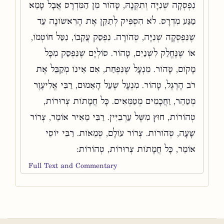
נִפְסְקָה שְׁנִיָּה וְתִקְּנָהּ, טָהוֹר מִן הַמִּדְרָס אֲבָל טָמֵא
מַגַּע מִדְרָס. לֹא הִסְפִּיק לְתַקֵּן אֶת הָרִאשׁוֹנָה עַד
שֶׁנִּפְסְקָה שְׁנִיָּה, טְהוֹרָה. נִפְסַק עֲקֵבוֹ, נִטַּל חוֹטְמוֹ,
אוֹ שֶׁנֶּחֱלַק לִשְׁנַיִם, טָהוֹר. סוֹלְיָם שֶׁנִּפְסַק מִכָּל
מָקוֹם, טָהוֹר. מִנְעָל שֶׁנִּפְחַת, אִם אֵינוֹ מְקַבֵּל אֶת
רֹב הָרֶגֶל, טָהוֹר. מִנְעָל שֶׁעַל הָאֵמוּם, רַבִּי אֱלִיעֶזֶר
מְטַהֵר, וַחֲכָמִים מְטַמְּאִים. כָּל חֲמָתוֹת צְרוּרוֹת,
טְהוֹרוֹת, חוּץ מִשֶּׁל עַרְבִיִּין. רַבִּי מֵאִיר אוֹמֵר, צְרוֹר
שָׁעָה, טְהוֹרוֹת. צְרוֹר עוֹלָם, טְמֵאוֹת. רַבִּי יוֹסֵי
אוֹמֵר, כָּל חֲמָתוֹת צְרוּרוֹת, טְהוֹרוֹת:
Full Text and Commentary