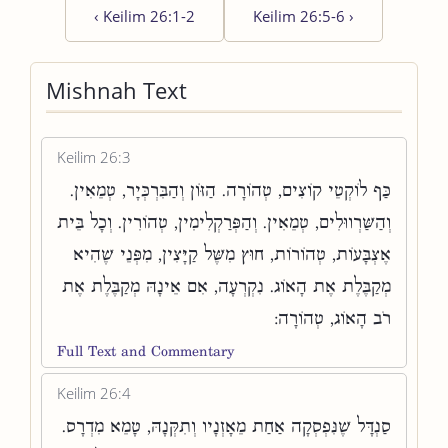
‹
Keilim 26:1-2
Keilim 26:5-6
›
Mishnah Text
Keilim 26:3
כַּף לוֹקְטֵי קוֹצִים, טְהוֹרָה. הַזּוֹן וְהַבִּרְכְּיָר, טְמֵאִין.
וְהַשַּׁרְווּלִים, טְמֵאִין. וְהַפְּרַקְלִימִין, טְהוֹרִין. וְכָל בֵּית
אֶצְבָּעוֹת, טְהוֹרוֹת, חוּץ מִשֶּׁל קַיָּצִין, מִפְּנֵי שֶׁהִיא
מְקַבֶּלֶת אֶת הָאוֹג. נִקְרְעָה, אִם אֵינָהּ מְקַבֶּלֶת אֶת
רֹב הָאוֹג, טְהוֹרָה:
Full Text and Commentary
Keilim 26:4
סַנְדָּל שֶׁנִּפְסְקָה אַחַת מֵאָזְנָיו וְתִקְּנָהּ, טָמֵא מִדְרָס.