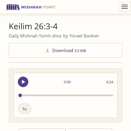
Toggl
navig
Keilim 26:3-4
Daily Mishnah Yomit shiur by Yisrael Bankier
Download
3.3 MB
Seek
0:00
9:24
audio
Playback
speed