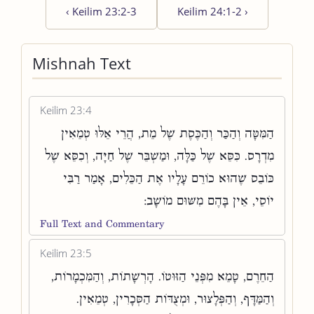
‹
Keilim 23:2-3
Keilim 24:1-2
›
Mishnah Text
Keilim 23:4
הַמִּטָּה וְהַכַּר וְהַכֶּסֶת שֶׁל מֵת, הֲרֵי אֵלּוּ טְמֵאִין
מִדְרָס. כִּסֵּא שֶׁל כַּלָּה, וּמַשְׁבֵּר שֶׁל חַיָּה, וְכִסֵּא שֶׁל
כּוֹבֵס שֶׁהוּא כוֹרֵם עָלָיו אֶת הַכֵּלִים, אָמַר רַבִּי
יוֹסֵי, אֵין בָּהֶם מִשּׁוּם מוֹשָׁב:
Full Text and Commentary
Keilim 23:5
הַחֵרֶם, טָמֵא מִפְּנֵי הַזּוּטוֹ. הָרְשָׁתוֹת, וְהַמִּכְמָרוֹת,
וְהַמַּדָּף, וְהַפְּלָצוּר, וּמְצֻדּוֹת הַסְּכָרִין, טְמֵאִין.