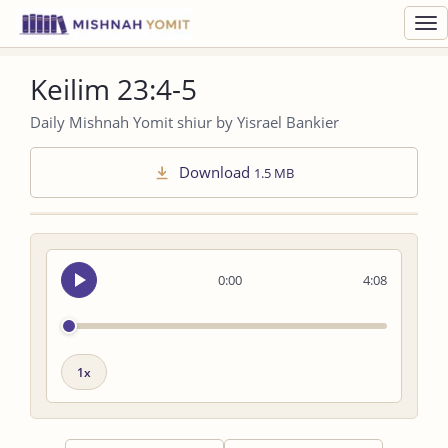
Toggl
navig
Keilim 23:4-5
Daily Mishnah Yomit shiur by Yisrael Bankier
Download
1.5 MB
Seek
0:00
4:08
audio
Playback
speed