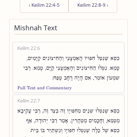
‹
Keilim 22:4-5
Keilim 22:8-9
›
Mishnah Text
Keilim 22:6
כִּסֵּא שֶׁנִּטַּל חִפּוּיוֹ הָאֶמְצָעִי וְהַחִיצוֹנִים קַיָּמִים,
טָמֵא. נִטְּלוּ הַחִיצוֹנִים וְהָאֶמְצָעִי קַיָּם, טָמֵא. רַבִּי
שִׁמְעוֹן אוֹמֵר, אִם הָיָה רָחָב טָפַח:
Full Text and Commentary
Keilim 22:7
כִּסֵּא שֶׁנִּטְּלוּ שְׁנַיִם מֵחִפּוּיָו זֶה בְצַד זֶה, רַבִּי עֲקִיבָא
מְטַמֵּא, וַחֲכָמִים מְטַהֲרִין. אָמַר רַבִּי יְהוּדָה, אַף
כִּסֵּא שֶׁל כַּלָּה שֶׁנִּטְּלוּ חִפּוּיָו וְנִשְׁתַּיֵּר בּוֹ בֵית