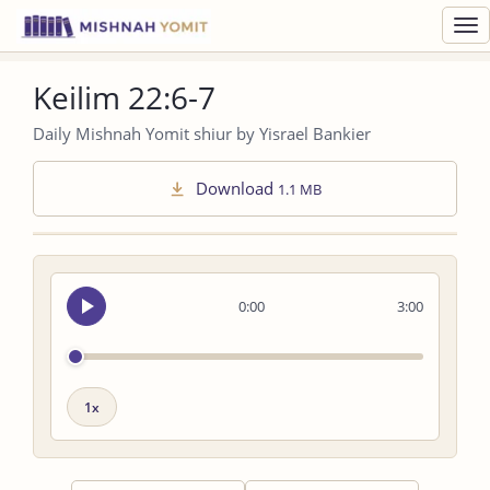
Toggl
navig
Keilim 22:6-7
Daily Mishnah Yomit shiur by Yisrael Bankier
Download
1.1 MB
Seek
0:00
3:00
audio
Playback
speed