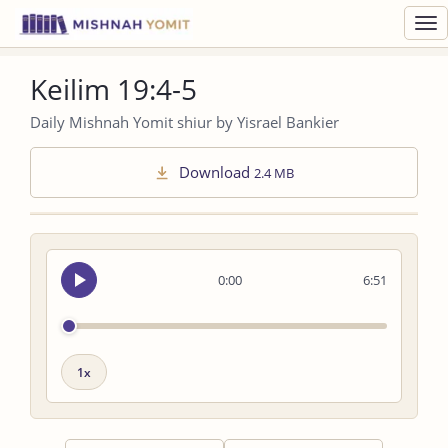
Toggl
navig
Keilim 19:4-5
Daily Mishnah Yomit shiur by Yisrael Bankier
Download
2.4 MB
Seek
0:00
6:51
audio
Playback
speed