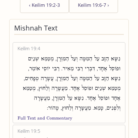
‹
Keilim 19:2-3
Keilim 19:6-7
›
Mishnah Text
Keilim 19:4
נִשָּׂא הַזָּב עַל הַמִּטָּה וְעַל הַמִּזְרָן, מְטַמֵּא שְׁנַיִם
וּפוֹסֵל אֶחָד, דִּבְרֵי רַבִּי מֵאִיר. רַבִּי יוֹסֵי אוֹמֵר,
נִשָּׂא הַזָּב עַל הַמִּטָּה וְעַל הַמִּזְרָן, עֲשָׂרָה טְפָחִים,
מְטַמֵּא שְׁנַיִם וּפוֹסֵל אֶחָד. מֵעֲשָׂרָה וְלַחוּץ, מְטַמֵּא
אֶחָד וּפוֹסֵל אֶחָד. נִשָּׂא עַל הַמִּזְרָן, מֵעֲשָׂרָה
וְלִפְנִים, טָמֵא. מֵעֲשָׂרָה וְלַחוּץ, טָהוֹר:
Full Text and Commentary
Keilim 19:5