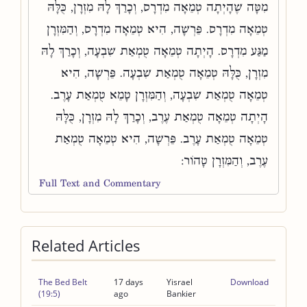
מִטָּה שֶׁהָיְתָה טְמֵאָה מִדְרָס, וְכָרַךְ לָהּ מִזְרָן, כֻּלָּהּ
טְמֵאָה מִדְרָס. פֵּרְשָׁה, הִיא טְמֵאָה מִדְרָס, וְהַמִּזְרָן
מַגַּע מִדְרָס. הָיְתָה טְמֵאָה טֻמְאַת שִׁבְעָה, וְכָרַךְ לָהּ
מִזְרָן, כֻּלָּהּ טְמֵאָה טֻמְאַת שִׁבְעָה. פֵּרְשָׁה, הִיא
טְמֵאָה טֻמְאַת שִׁבְעָה, וְהַמִּזְרָן טָמֵא טֻמְאַת עָרֶב.
הָיְתָה טְמֵאָה טֻמְאַת עֶרֶב, וְכָרַךְ לָהּ מִזְרָן, כֻּלָּהּ
טְמֵאָה טֻמְאַת עָרֶב. פֵּרְשָׁה, הִיא טְמֵאָה טֻמְאַת
עֶרֶב, וְהַמִּזְרָן טָהוֹר:
Full Text and Commentary
Related Articles
The Bed Belt
17 days
Yisrael
Download
(19:5)
ago
Bankier