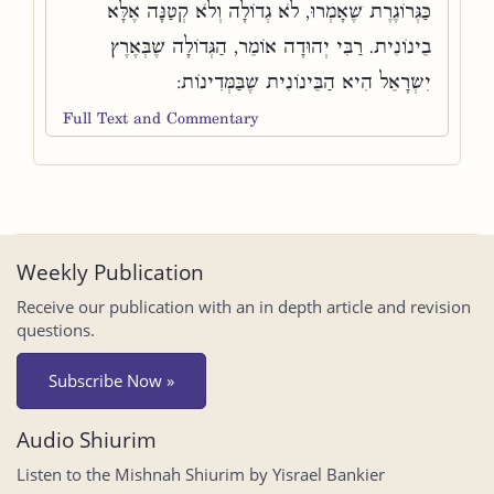
כַּגְּרוֹגֶרֶת שֶׁאָמְרוּ, לֹא גְדוֹלָה וְלֹא קְטַנָּה אֶלָּא
בֵינוֹנִית. רַבִּי יְהוּדָה אוֹמֵר, הַגְּדוֹלָה שֶׁבְּאֶרֶץ
יִשְׂרָאֵל הִיא הַבֵּינוֹנִית שֶׁבַּמְּדִינוֹת:
Full Text and Commentary
Weekly Publication
Receive our publication with an in depth article and revision
questions.
Subscribe Now »
Audio Shiurim
Listen to the Mishnah Shiurim by Yisrael Bankier