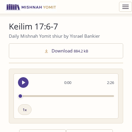
Toggl
navig
Keilim 17:6-7
Daily Mishnah Yomit shiur by Yisrael Bankier
Download
884.2 kB
Seek
0:00
2:26
audio
Playback
speed