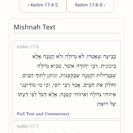
‹
Keilim 17:4-5
Keilim 17:8-9
›
Mishnah Text
Keilim 17:6
כַּבֵּיצָה שֶׁאָמְרוּ, לֹא גְדוֹלָה וְלֹא קְטַנָּה אֶלָּא
בֵינוֹנִית. רַבִּי יְהוּדָה אוֹמֵר, מֵבִיא גְדוֹלָה
שֶׁבַּגְּדוֹלוֹת וּקְטַנָּה שֶׁבַּקְּטַנּוֹת, וְנוֹתֵן לְתוֹךְ הַמַּיִם,
וְחוֹלֵק אֶת הַמָּיִם. אָמַר רַבִּי יוֹסֵי, וְכִי מִי מוֹדִיעֵנִי
אֵיזוֹהִי גְדוֹלָה וְאֵיזוֹהִי קְטַנָּה, אֶלָּא הַכֹּל לְפִי דַעְתּוֹ
שֶׁל רוֹאֶה:
Full Text and Commentary
Keilim 17:7