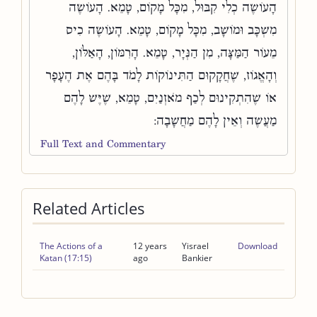
הָעוֹשֶׂה כְלִי קִבּוּל, מִכָּל מָקוֹם, טָמֵא. הָעוֹשֶׂה
מִשְׁכָּב וּמוֹשָׁב, מִכָּל מָקוֹם, טָמֵא. הָעוֹשֶׂה כִיס
מֵעוֹר הַמַּצָּה, מִן הַנְּיָר, טָמֵא. הָרִמּוֹן, הָאַלּוֹן,
וְהָאֱגוֹז, שֶׁחֲקָקוּם הַתִּינוֹקוֹת לָמֹד בָּהֶם אֶת הֶעָפָר
אוֹ שֶׁהִתְקִינוּם לְכַף מֹאזְנַיִם, טָמֵא, שֶׁיֶּשׁ לָהֶם
מַעֲשֶׂה וְאֵין לָהֶם מַחֲשָׁבָה:
Full Text and Commentary
Related Articles
The Actions of a
12 years
Yisrael
Download
Katan (17:15)
ago
Bankier