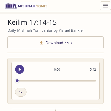
Toggl
navig
Keilim 17:14-15
Daily Mishnah Yomit shiur by Yisrael Bankier
Download
2 MB
Seek
0:00
5:42
audio
Playback
speed