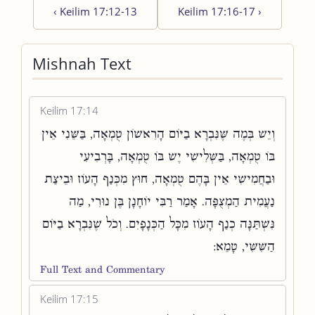
‹
Keilim 17:12-13
Keilim 17:16-17
›
Mishnah Text
Keilim 17:14
וְיֵשׁ בְּמֶה שֶּׁנִּבְרָא בַיּוֹם הָרִאשׁוֹן טֻמְאָה, בַּשֵּׁנִי אֵין
בּוֹ טֻמְאָה, בַּשְּׁלִישִׁי יֶשׁ בּוֹ טֻמְאָה, בָּרְבִיעִי
וּבַחֲמִישִׁי אֵין בָּהֶם טֻמְאָה, חוּץ מִכְּנַף הָעוֹז וּבֵיצַת
נַעֲמִית הַמְצֻפָּה. אָמַר רַבִּי יוֹחָנָן בֶּן נוּרִי, מַה
נִּשְׁתַּנָּה כְנַף הָעוֹז מִכָּל הַכְּנָפָיִם. וְכֹל שֶׁנִּבְרָא בַיּוֹם
הַשִּׁשִּׁי, טָמֵא:
Full Text and Commentary
Keilim 17:15