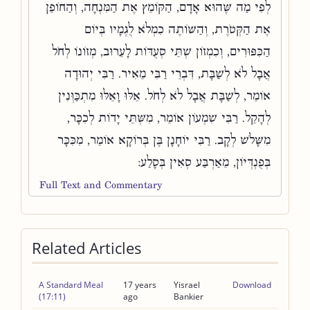
לְפִי מַה שֶּׁהוּא אָדָם, הַקּוֹמֵץ אֶת הַמִּנְחָה, וְהַחוֹפֵן
אֶת הַקְּטֹרֶת, וְהַשּׁוֹתֶה כִמְלֹא לֻגְמָיו בְּיוֹם
הַכִּפּוּרִים, וְכִמְזוֹן שְׁתֵּי סְעֻדּוֹת לָעֵרוּב, מְזוֹנוֹ לְחֹל
אֲבָל לֹא לְשַׁבָּת, דִּבְרֵי רַבִּי מֵאִיר. רַבִּי יְהוּדָה
אוֹמֵר, לְשַׁבָּת אֲבָל לֹא לְחֹל. אֵלּוּ וָאֵלּוּ מִתְכַּוְּנִין
לְהָקֵל. רַבִּי שִׁמְעוֹן אוֹמֵר, מִשְּׁתֵּי יָדוֹת לְכִכָּר,
מִשָּׁלֹשׁ לְקָב. רַבִּי יוֹחָנָן בֶּן בְּרוֹקָא אוֹמֵר, מִכִּכָּר
בְּפֻנְדְּיוֹן, מֵאַרְבַּע סְאִין בְּסָלַע:
Full Text and Commentary
Related Articles
A Standard Meal
17 years
Yisrael
Download
(17:11)
ago
Bankier