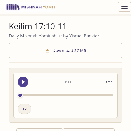
Toggl
navig
Keilim 17:10-11
Daily Mishnah Yomit shiur by Yisrael Bankier
Download
3.2 MB
Seek
0:00
8:55
audio
Playback
speed