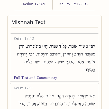
‹
Keilim 17:8-9
Keilim 17:12-13
›
Mishnah Text
Keilim 17:10
רַבִּי מֵאִיר אוֹמֵר, כָּל הָאַמּוֹת הָיוּ בֵינוֹנִיּוֹת, חוּץ
מִמִּזְבַּח הַזָּהָב וְהַקֶּרֶן וְהַסּוֹבֵב וְהַיְסוֹד. רַבִּי יְהוּדָה
אוֹמֵר, אַמַּת הַבִּנְיָן שִׁשָּׁה טְפָחִים, וְשֶׁל כֵּלִים
חֲמִשָּׁה:
Full Text and Commentary
Keilim 17:11
וְיֵשׁ שֶׁאָמְרוּ בְּמִדָּה דַקָּה, מִדּוֹת הַלַּח וְהַיָּבֵשׁ
שִׁעוּרָן בָּאִיטַלְקִי, זוֹ מִדְבָּרִית. וְיֵשׁ שֶׁאָמְרוּ, הַכֹּל