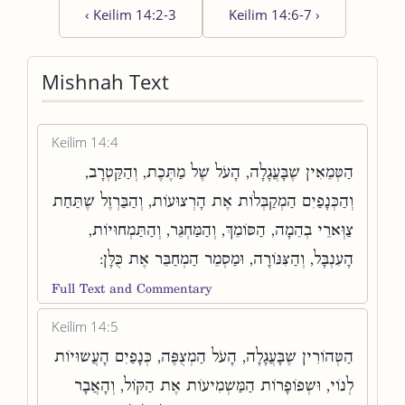
‹
Keilim 14:2-3
Keilim 14:6-7
›
Mishnah Text
Keilim 14:4
הַטְּמֵאִין שֶׁבָּעֲגָלָה, הָעֹל שֶׁל מַתֶּכֶת, וְהַקַּטְרָב,
וְהַכְּנָפַיִם הַמְקַבְּלוֹת אֶת הָרְצוּעוֹת, וְהַבַּרְזֶל שֶׁתַּחַת
צַוְּארֵי בְהֵמָה, הַסּוֹמֵךְ, וְהַמַּחְגֵּר, וְהַתַּמְחוּיוֹת,
הָעִנְבָּל, וְהַצִּנּוֹרָה, וּמַסְמֵר הַמְחַבֵּר אֶת כֻּלָּן:
Full Text and Commentary
Keilim 14:5
הַטְּהוֹרִין שֶׁבָּעֲגָלָה, הָעֹל הַמְצֻפֶּה, כְּנָפַיִם הָעֲשׂוּיוֹת
לְנוֹי, וּשְׁפוֹפָרוֹת הַמַּשְׁמִיעוֹת אֶת הַקּוֹל, וְהָאֲבָר