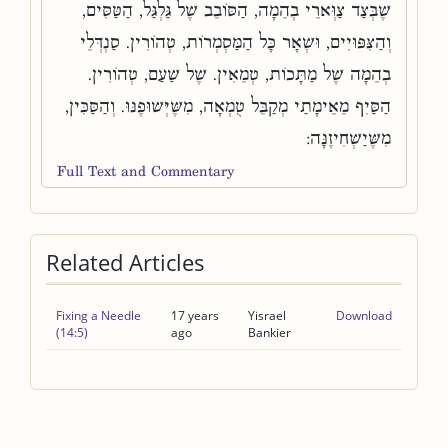
שֶׁבְּצַד צַוְּארֵי בְהֵמָה, הַסּוֹבֵב שֶׁל גַּלְגַּל, הַטַּסִּים,
וְהַצִּפּוּיִים, וּשְׁאָר כָּל הַמַּסְמְרוֹת, טְהוֹרִין. סַנְדְּלֵי
בְהֵמָה שֶׁל מַתָּכוֹת, טְמֵאִין. שֶׁל שַׁעַם, טְהוֹרִין.
הַסַּיִף מֵאֵימָתַי מְקַבֵּל טֻמְאָה, מִשֶּׁיְּשׁוּפֶנּוּ. וְהַסַּכִּין,
מִשֶּׁיַשְׁחִיזֶנָּה:
Full Text and Commentary
Related Articles
Fixing a Needle
17 years
Yisrael
Download
(14:5)
ago
Bankier