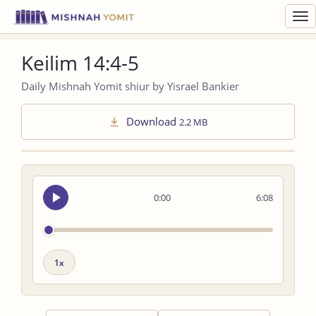
Toggl
navig
Keilim 14:4-5
Daily Mishnah Yomit shiur by Yisrael Bankier
Download
2.2 MB
Seek
0:00
6:08
audio
Playback
speed