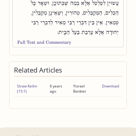
עֲשׂוּיִן לִטַּלְטֵל אֶלָּא בְמַה שֶּׁבְּתוֹכָן. וּשְׁאָר כָּל
הַכֵּלִים, הַמְּקַבְּלִים, טְהוֹרִין, וְשֶׁאֵינָן מְקַבְּלִין,
טְמֵאִין. אֵין בֵּין דִּבְרֵי רַבִּי מֵאִיר לְדִבְרֵי רַבִּי
יְהוּדָה אֶלָּא עֲרֵבַת בַּעַל הַבָּיִת:
Full Text and Commentary
Related Articles
Straw Keilm
6 years
Yisrael
Download
(15:1)
ago
Bankier