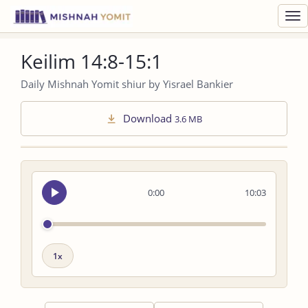
Toggl
navig
Keilim 14:8-15:1
Daily Mishnah Yomit shiur by Yisrael Bankier
Download
3.6 MB
Seek
0:00
10:03
audio
Playback
speed