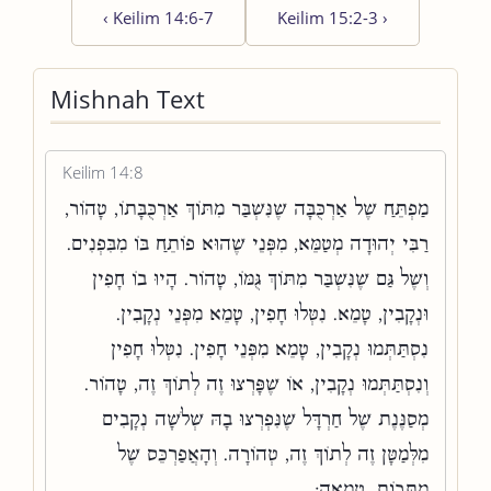
‹
Keilim 14:6-7
Keilim 15:2-3
›
Mishnah Text
Keilim 14:8
מַפְתֵּחַ שֶׁל אַרְכֻּבָּה שֶׁנִּשְׁבַּר מִתּוֹךְ אַרְכֻּבָּתוֹ, טָהוֹר,
רַבִּי יְהוּדָה מְטַמֵּא, מִפְּנֵי שֶׁהוּא פוֹתֵחַ בּוֹ מִבִּפְנִים.
וְשֶׁל גַּם שֶׁנִּשְׁבַּר מִתּוֹךְ גֻּמּוֹ, טָהוֹר. הָיוּ בוֹ חָפִין
וּנְקָבִין, טָמֵא. נִטְּלוּ חָפִין, טָמֵא מִפְּנֵי נְקָבִין.
נִסְתַּתְּמוּ נְקָבִין, טָמֵא מִפְּנֵי חָפִין. נִטְּלוּ חָפִין
וְנִסְתַּתְּמוּ נְקָבִין, אוֹ שֶׁפָּרְצוּ זֶה לְתוֹךְ זֶה, טָהוֹר.
מְסַנֶּנֶת שֶׁל חַרְדָּל שֶׁנִּפְרְצוּ בָהּ שְׁלֹשָׁה נְקָבִים
מִלְּמַטָּן זֶה לְתוֹךְ זֶה, טְהוֹרָה. וְהָאֲפַרְכֵּס שֶׁל
מַתָּכוֹת, טְמֵאָה: