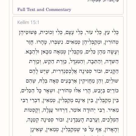
Full Text and Commentary
Keilim 15:1
כְּלֵי עֵץ, כְּלֵי עוֹר, כְּלֵי עֶצֶם, כְּלֵי זְכוּכִית, פְּשׁוּטֵיהֶן
טְהוֹרִין, וּמְקַבְּלֵיהֶן טְמֵאִים. נִשְׁבְּרוּ, טָהָרוּ. חָזַר
וְעָשָׂה מֵהֶן כֵּלִים, מְקַבְּלִין טֻמְאָה מִכָּאן וּלְהַבָּא.
הַשִּׁדָּה, וְהַתֵּבָה, וְהַמִּגְדָּל, כַּוֶּרֶת הַקַּשׁ, וְכַוֶּרֶת
הַקָּנִים, וּבוֹר סְפִינָה אֲלֶכְּסַנְדְּרִית, שֶׁיֶּשׁ לָהֶם
שׁוּלַיִם, וְהֵן מַחֲזִיקִין אַרְבָּעִים סְאָה בְלַח, שֶׁהֵם
כּוֹרַיִם בְּיָבֵשׁ, הֲרֵי אֵלּוּ טְהוֹרִין. וּשְׁאָר כָּל הַכֵּלִים,
בֵּין מְקַבְּלִין, בֵּין אֵינָם מְקַבְּלִין, טְמֵאִין, דִּבְרֵי רַבִּי
מֵאִיר. רַבִּי יְהוּדָה אוֹמֵר, דַּרְדּוּר עֲגָלָה, וְקֻסְטוֹת
הַמְּלָכִים, וַעֲרֵבַת הָעַבְּדָנִין, וּבוֹר סְפִינָה קְטַנָּה,
וְהָאָרוֹן, אַף עַל פִּי שֶׁמְּקַבְּלִין, טְמֵאִין, שֶׁאֵינָן