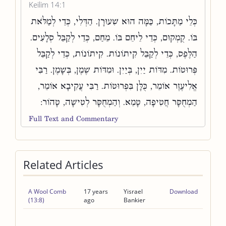
Keilim 14:1
כְּלֵי מַתָּכוֹת, כַּמָּה הוּא שִׁעוּרָן. הַדְּלִי, כְּדֵי לְמַלֹּאת
בּוֹ. קֻמְקוּם, כְּדֵי לֵיחֵם בּוֹ. מֵחַם, כְּדֵי לְקַבֵּל סְלָעִים.
הַלֶּפֶס, כְּדֵי לְקַבֵּל קִיתוֹנוֹת. קִיתוֹנוֹת, כְּדֵי לְקַבֵּל
פְּרוּטוֹת. מִדּוֹת יַיִן, בְּיַיִן. וּמִדּוֹת שֶׁמֶן, בְּשָׁמֶן. רַבִּי
אֱלִיעֶזֶר אוֹמֵר, כֻּלָּן בִּפְרוּטוֹת. רַבִּי עֲקִיבָא אוֹמֵר,
הַמְחֻסָּר חֲטִיפָה, טָמֵא. וְהַמְחֻסָּר לְטִישָׁה, טָהוֹר:
Full Text and Commentary
Related Articles
A Wool Comb
17 years
Yisrael
Download
(13:8)
ago
Bankier