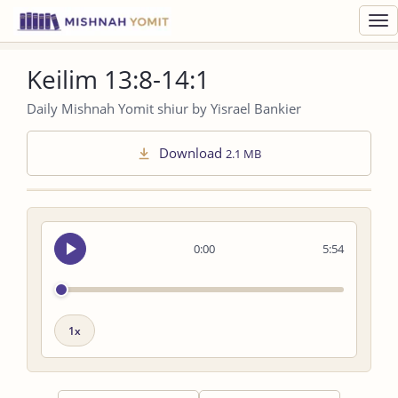
Toggl
navig
Keilim 13:8-14:1
Daily Mishnah Yomit shiur by Yisrael Bankier
Download
2.1 MB
Seek
0:00
5:54
audio
Playback
speed