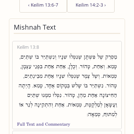
‹
Keilim 13:6-7
Keilim 14:2-3
›
Mishnah Text
Keilim 13:8
מַסְרֵק שֶׁל פִּשְׁתָּן שֶׁנִּטְּלוּ שִׁנָּיו וְנִשְׁתַּיֵּר בּוֹ שְׁתַּיִם,
טָמֵא. וְאַחַת, טָהוֹר. וְכֻלָּן, אַחַת אַחַת בִּפְנֵי עַצְמָן,
טְמֵאוֹת. וְשֶׁל צֶמֶר שֶׁנִּטְּלוּ שִׁנָּיו אַחַת מִבֵּינְתַיִם,
טָהוֹר. נִשְׁתַּיֵּר בּוֹ שָׁלֹשׁ בְּמָקוֹם אֶחָד, טָמֵא. הָיְתָה
הַחִיצוֹנָה אַחַת מֵהֶן, טָהוֹר. נִטְּלוּ מִמֶּנּוּ שְׁתַּיִם
וַעֲשָׂאָן לְמַלְקֶטֶת, טְמֵאוֹת. אַחַת וְהִתְקִינָהּ לְנֵר אוֹ
לְמִתּוּחַ, טְמֵאָה:
Full Text and Commentary