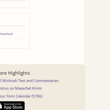
Download
re Highlights
ll Mishnah Text and Commentaries
ntrus on Masechet Kinim
tzur Yomi Calendar (5786)