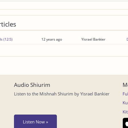
ticles
s (12:5)
12 years ago
Yisrael Bankier
Audio Shiurim
Mo
Listen to the Mishnah Shiurim by Yisrael Bankier
Fu
Ku
Ki
Listen Now »