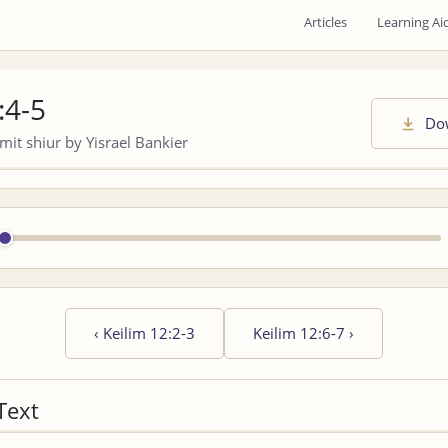
Articles
Learning Ai
:4-5
Do
it shiur by Yisrael Bankier
‹
Keilim 12:2-3
Keilim 12:6-7
›
Text