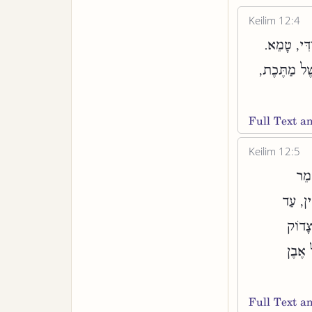
Keilim 12:4
ְדִּי, טָמֵא
שֶׁל מַתֶּכֶת
Full Text 
Keilim 12:5
ְמֵר
ין, עַד
צָדוֹק
 אֶבֶן
Full Text 