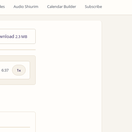
des
Audio Shiurim
Calendar Builder
Subscribe
wnload
2.3 MB
6:37
Playback
speed