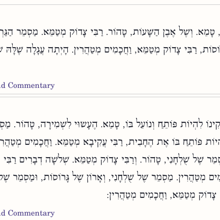
, טָמֵא. וְשֶׁל אֶבֶן הַשָּׁעוֹת, טָהוֹר. רַבִּי צָדוֹק מְטַמֵּא. מַסְמֵר הַגַּר
ָרוֹסוֹת, רַבִּי צָדוֹק מְטַמֵּא, וַחֲכָמִים מְטַהֲרִין. הָיְתָה עֲגָלָה שֶׁלָּהּ 
and Commentary
ינוֹ לִהְיוֹת פּוֹתֵחַ וְנוֹעֵל בּוֹ, טָמֵא. הֶעָשׂוּי לִשְׁמִירָה, טָהוֹר. מַס
ְיוֹת פּוֹתֵחַ בּוֹ אֶת הֶחָבִית, רַבִּי עֲקִיבָא מְטַמֵּא. וַחֲכָמִים מְטַהֲרִ
מַסְמֵר שֶׁל שֻׁלְחָנִי, טָהוֹר. וְרַבִּי צָדוֹק מְטַמֵּא. שְׁלֹשָׁה דְבָרִים רַבִּי 
ִים מְטַהֲרִין. מַסְמֵר שֶׁל שֻׁלְחָנִי, וְאָרוֹן שֶׁל גָּרוֹסוֹת, וּמַסְמֵר שֶׁל
ִי צָדוֹק מְטַמֵּא, וַחֲכָמִים מְטַהֲרִין
and Commentary