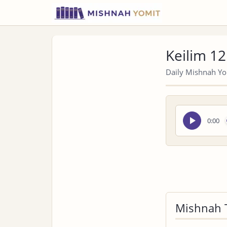
Keilim 12
Daily Mishnah Yom
Seek
0:00
audio
Mishnah 