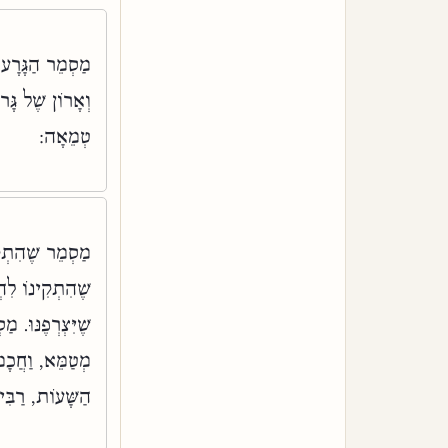
מַסְמֵר הַגָּרָע.
וְאָרוֹן שֶׁל גּ,
טְמֵאָה:
מַסְמֵר שֶׁהִתְקִ
שֶׁהִתְקִינוֹ לִה
שֶׁיִּצְרְפֶנּוּ. 
מְטַמֵּא, וַחֲכָמ
הַשָּׁעוֹת, רַבּ: