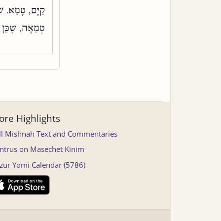
קַיָּם, טָמֵא. שׁ
טְמֵאָה, שֶׁכֵּן תּ
re Highlights
ll Mishnah Text and Commentaries
ntrus on Masechet Kinim
tzur Yomi Calendar (5786)