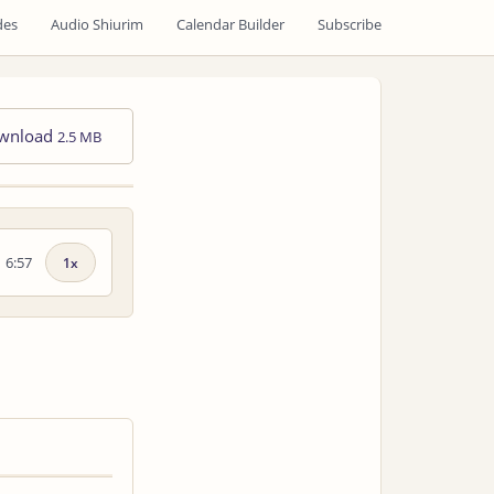
des
Audio Shiurim
Calendar Builder
Subscribe
wnload
2.5 MB
6:57
Playback
speed