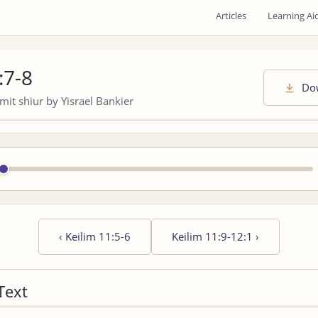
Articles
Learning Ai
:7-8
Do
it shiur by Yisrael Bankier
‹
Keilim 11:5-6
Keilim 11:9-12:1
›
Text