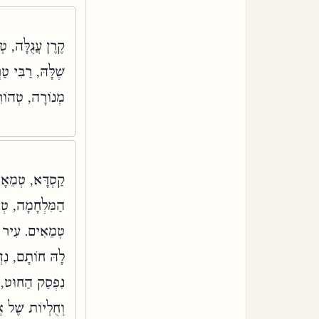
קֶרֶן עֲגֻלָּה, 
שֶׁלָּהּ, רַבִּי ט
מְנוֹרָה, טְהוֹרִ
קַסְדָּא, טְמֵאָה
הַמִּלְחָמָה, טְמֵא
טְמֵאִים. עִיר שׁ
לָהּ חוֹתָם, נִזְ
נִפְסַק הַחוּט, 
וְחֻלְיוֹת שֶׁל אֲ