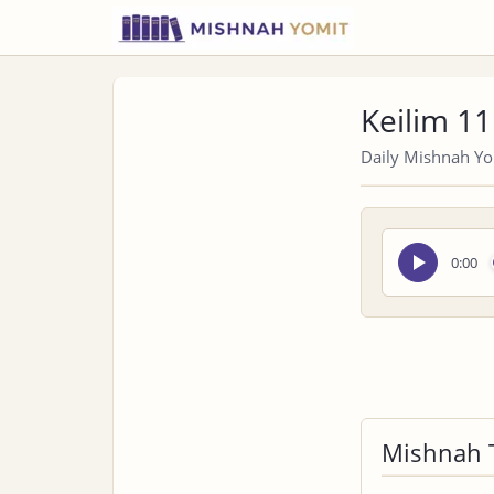
Keilim 11
Daily Mishnah Yom
Seek
0:00
audio
Mishnah 