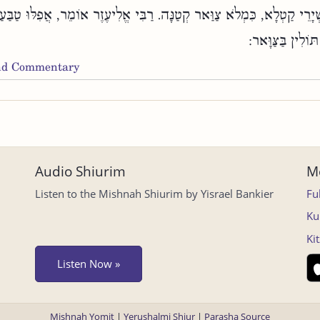
ְיָרֵי קַטְלָא, כִּמְלֹא צַוַּאר קְטַנָּה. רַבִּי אֱלִיעֶזֶר אוֹמֵר, אֲפִלּוּ טַבּ
וֹלִין בַּצַּוָּאר:
and Commentary
Audio Shiurim
Mo
Listen to the Mishnah Shiurim by Yisrael Bankier
Fu
Ku
Ki
Listen Now »
Mishnah Yomit
|
Yerushalmi Shiur
|
Parasha Source