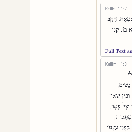
Keilim 11:7
ְמֵאָה. הַקַּב
א בוֹ, קְנֵי
Full Text 
Keilim 11:8
ֵי
 נָשִׁים,
וּבֵין שֶׁאֵין
ֹ שֶׁל צֶמֶר,
מַתָּכוֹת,
בִּפְנֵי עַצְמוֹ