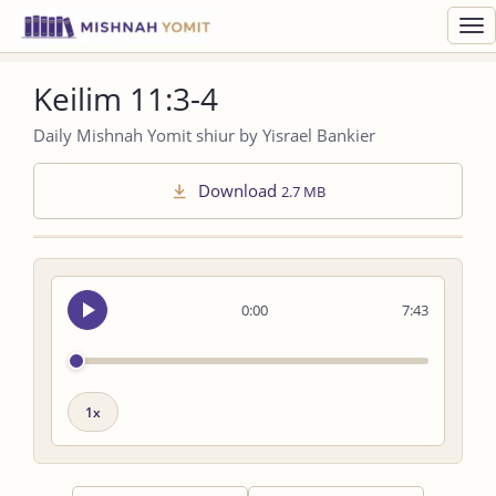
Toggl
navig
Keilim 11:3-4
Daily Mishnah Yomit shiur by Yisrael Bankier
Download
2.7 MB
Seek
0:00
7:43
audio
Playback
speed