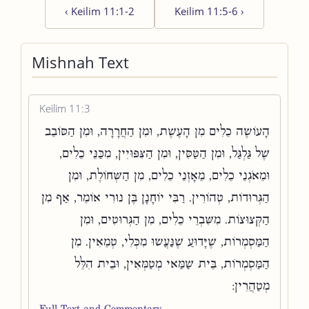
‹
Keilim 11:1-2
Keilim 11:5-6
›
Mishnah Text
Keilim 11:3
הָעוֹשֶׂה כֵלִים מִן הָעֶשֶׁת, וּמִן הַחֲרָרָה, וּמִן הַסּוֹבֵב
שֶׁל גַּלְגַּל, וּמִן הַטַּסִּין, וּמִן הַצִּפּוּיִין, מִכַּנֵּי כֵלִים,
וּמֵאֹגְנֵי כֵלִים, מֵאָזְנֵי כֵלִים, מִן הַשְּׁחוֹלֶת, וּמִן
הַגְּרוּדוֹת, טְהוֹרִין. רַבִּי יוֹחָנָן בֶּן נוּרִי אוֹמֵר, אַף מִן
הַקְּצוּצוֹת. מִשִּׁבְרֵי כֵלִים, מִן הַגְּרוּטִים, וּמִן
הַמַּסְמְרוֹת, שֶׁיָּדוּעַ שֶׁנַּעֲשׂוּ מִכְּלִי, טְמֵאִין. מִן
הַמַּסְמְרוֹת, בֵּית שַׁמַּאי מְטַמְּאִין, וּבֵית הִלֵּל
מְטַהֲרִין:
Full Text and Commentary