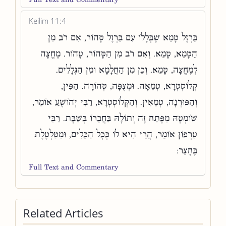
Keilim 11:4
בַּרְזֶל טָמֵא שֶׁבְּלָלוֹ עִם בַּרְזֶל טָהוֹר, אִם רֹב מִן
הַטָּמֵא, טָמֵא. וְאִם רֹב מִן הַטָּהוֹר, טָהוֹר. מֶחֱצָה
לְמֶחֱצָה, טָמֵא. וְכֵן מִן הַחֲלָמָא וּמִן הַגְּלָלִים.
קְלוֹסְטְרָא, טְמֵאָה. וּמְצֻפָּה, טְהוֹרָה. הַפִּין,
וְהַפּוּרְנָה, טְמֵאִין. וְהַקְּלוֹסְטְרָא, רַבִּי יְהוֹשֻׁעַ אוֹמֵר,
שׁוֹמְטָהּ מִפֶּתַח זֶה וְתוֹלָהּ בַּחֲבֵרוֹ בְּשַׁבָּת. רַבִּי
טַרְפוֹן אוֹמֵר, הֲרֵי הִיא לוֹ כְּכָל הַכֵּלִים, וּמִטַּלְטֶלֶת
בֶּחָצֵר:
Full Text and Commentary
Related Articles