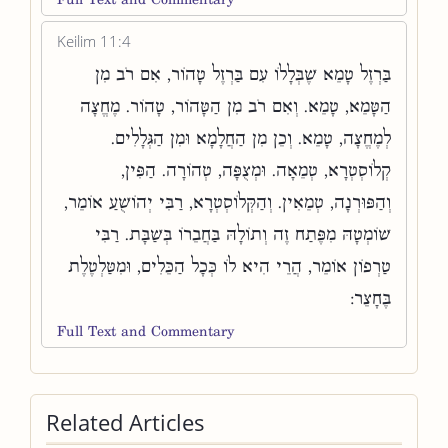
Keilim 11:4
בַּרְזֶל טָמֵא שֶׁבְּלָלוֹ עִם בַּרְזֶל טָהוֹר, אִם רֹב מִן
הַטָּמֵא, טָמֵא. וְאִם רֹב מִן הַטָּהוֹר, טָהוֹר. מֶחֱצָה
לְמֶחֱצָה, טָמֵא. וְכֵן מִן הַחֲלָמָא וּמִן הַגְּלָלִים.
קְלוֹסְטְרָא, טְמֵאָה. וּמְצֻפָּה, טְהוֹרָה. הַפִּין,
וְהַפּוּרְנָה, טְמֵאִין. וְהַקְּלוֹסְטְרָא, רַבִּי יְהוֹשֻׁעַ אוֹמֵר,
שׁוֹמְטָהּ מִפֶּתַח זֶה וְתוֹלָהּ בַּחֲבֵרוֹ בְּשַׁבָּת. רַבִּי
טַרְפוֹן אוֹמֵר, הֲרֵי הִיא לוֹ כְּכָל הַכֵּלִים, וּמִטַּלְטֶלֶת
בֶּחָצֵר:
Full Text and Commentary
Related Articles