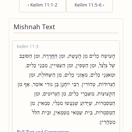
‹
Keilim 11:1-2
Keilim 11:5-6
›
Mishnah Text
Keilim 11:3
הָעוֹשֶׂה כֵלִים מִן הָעֶשֶׁת, וּמִן הַחֲרָרָה, וּמִן הַסּוֹבֵב
שֶׁל גַּלְגַּל, וּמִן הַטַּסִּין, וּמִן הַצִּפּוּיִין, מִכַּנֵּי כֵלִים,
וּמֵאֹגְנֵי כֵלִים, מֵאָזְנֵי כֵלִים, מִן הַשְּׁחוֹלֶת, וּמִן
הַגְּרוּדוֹת, טְהוֹרִין. רַבִּי יוֹחָנָן בֶּן נוּרִי אוֹמֵר, אַף מִן
הַקְּצוּצוֹת. מִשִּׁבְרֵי כֵלִים, מִן הַגְּרוּטִים, וּמִן
הַמַּסְמְרוֹת, שֶׁיָּדוּעַ שֶׁנַּעֲשׂוּ מִכְּלִי, טְמֵאִין. מִן
הַמַּסְמְרוֹת, בֵּית שַׁמַּאי מְטַמְּאִין, וּבֵית הִלֵּל
מְטַהֲרִין:
Full Text and Commentary