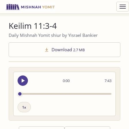
Toggl
navig
Keilim 11:3-4
Daily Mishnah Yomit shiur by Yisrael Bankier
Download
2.7 MB
Seek
0:00
7:43
audio
Playback
speed