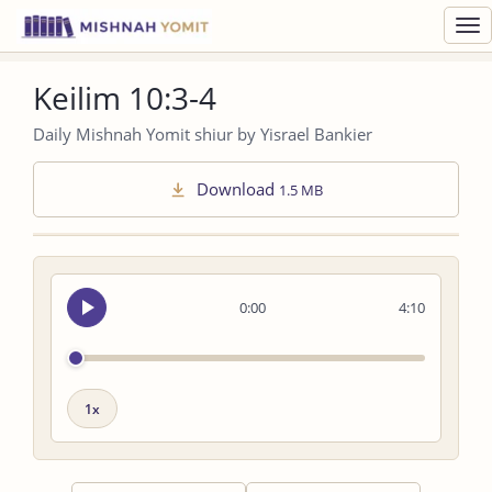
Toggl
navig
Keilim 10:3-4
Daily Mishnah Yomit shiur by Yisrael Bankier
Download
1.5 MB
Seek
0:00
4:10
audio
Playback
speed