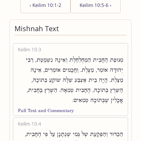
‹
Keilim 10:1-2
Keilim 10:5-6
›
Mishnah Text
Keilim 10:3
מְגוּפַת הֶחָבִית הַמְחֻלְחֶלֶת וְאֵינָהּ נִשְׁמֶטֶת, רַבִּי
יְהוּדָה אוֹמֵר, מַצֶּלֶת. וַחֲכָמִים אוֹמְרִים, אֵינָהּ
מַצֶּלֶת. הָיָה בֵית אֶצְבַּע שֶׁלָּהּ שׁוֹקֵעַ בְּתוֹכָהּ,
הַשֶּׁרֶץ בְּתוֹכָהּ, הֶחָבִית טְמֵאָה. הַשֶּׁרֶץ בֶּחָבִית,
אֳכָלִין שֶׁבְּתוֹכָהּ טְמֵאִים:
Full Text and Commentary
Keilim 10:4
הַכַּדּוּר וְהַפְּקַעַת שֶׁל גֶּמִי שֶׁנְּתָנָן עַל פִּי הֶחָבִית,