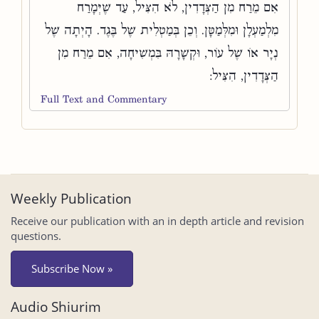
אִם מֵרַח מִן הַצְּדָדִין, לֹא הִצִּיל, עַד שֶׁיְּמָרַח
מִלְמַעְלָן וּמִלְּמַטָּן. וְכֵן בְּמַטְלִית שֶׁל בֶּגֶד. הָיְתָה שֶׁל
נְיָר אוֹ שֶׁל עוֹר, וּקְשָׁרָהּ בִּמְשִׁיחָה, אִם מֵרַח מִן
הַצְּדָדִין, הִצִּיל:
Full Text and Commentary
Weekly Publication
Receive our publication with an in depth article and revision
questions.
Subscribe Now »
Audio Shiurim