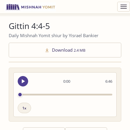
Toggl
navig
Gittin 4:4-5
Daily Mishnah Yomit shiur by Yisrael Bankier
Download
2.4 MB
Seek
0:00
6:46
audio
Playback
speed