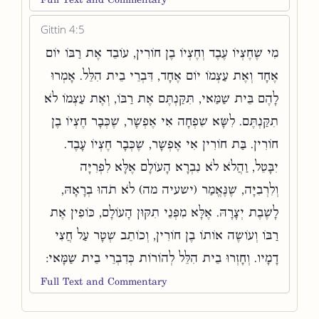
Gittin 4:5
מִי שֶׁחֶצְיוֹ עֶבֶד וְחֶצְיוֹ בֶן חוֹרִין, עוֹבֵד אֶת רַבּוֹ יוֹם
אֶחָד וְאֶת עַצְמוֹ יוֹם אֶחָד, דִּבְרֵי בֵית הִלֵּל. אָמְרוּ
לָהֶם בֵּית שַׁמַּאי, תִּקַּנְתֶּם אֶת רַבּוֹ, וְאֶת עַצְמוֹ לֹא
תִקַּנְתֶּם. לִשָּׂא שִׁפְחָה אִי אֶפְשָׁר, שֶׁכְּבָר חֶצְיוֹ בֶן
חוֹרִין. בַּת חוֹרִין אִי אֶפְשָׁר, שֶׁכְּבָר חֶצְיוֹ עָבֶד.
יִבָּטֵל, וַהֲלֹא לֹא נִבְרָא הָעוֹלָם אֶלָּא לִפְרִיָּה
וְלִרְבִיָּה, שֶׁנֶּאֱמַר (ישעיה מה) לֹא תֹהוּ בְרָאָהּ,
לָשֶׁבֶת יְצָרָהּ. אֶלָּא מִפְּנֵי תִקּוּן הָעוֹלָם, כּוֹפִין אֶת
רַבּוֹ וְעוֹשֶׂה אוֹתוֹ בֶן חוֹרִין, וְכוֹתֵב שְׁטָר עַל חֲצִי
דָמָיו. וְחָזְרוּ בֵית הִלֵּל לְהוֹרוֹת כְּדִבְרֵי בֵית שַׁמָּאי:
Full Text and Commentary