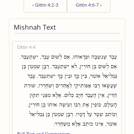
‹
Gittin 4:2-3
Gittin 4:6-7
›
Mishnah Text
Gittin 4:4
עֶבֶד שֶׁנִּשְׁבָּה וּפְדָאוּהוּ, אִם לְשׁוּם עֶבֶד, יִשְׁתַּעְבֵּד.
אִם לְשׁוּם בֶּן חוֹרִין, לֹא יִשְׁתַּעְבֵּד. רַבָּן שִׁמְעוֹן בֶּן
גַּמְלִיאֵל אוֹמֵר, בֵּין כָּךְ וּבֵין כָּךְ יִשְׁתַּעְבֵּד. עֶבֶד
שֶׁעֲשָׂאוֹ רַבּוֹ אַפּוֹתִיקִי לַאֲחֵרִים וְשִׁחְרְרוֹ, שׁוּרַת
הַדִּין, אֵין הָעֶבֶד חַיָּב כְּלוּם. אֶלָּא מִפְּנֵי תִקּוּן
הָעוֹלָם, כּוֹפִין אֶת רַבּוֹ וְעוֹשֶׂה אוֹתוֹ בֶן חוֹרִין,
וְכוֹתֵב שְׁטָר עַל דָּמָיו. רַבָּן שִׁמְעוֹן בֶּן גַּמְלִיאֵל
אוֹמֵר, אֵינוֹ כוֹתֵב אֶלָּא מְשַׁחְרֵר:
Full Text and Commentary