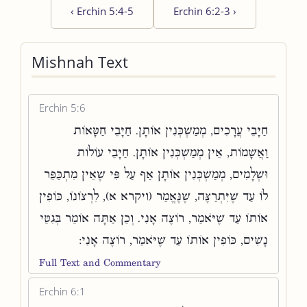
‹
Erchin 5:4-5
Erchin 6:2-3
›
Mishnah Text
Erchin 5:6
חַיָּבֵי עֲרָכִים, מְמַשְׁכְּנִין אוֹתָן. חַיָּבֵי חַטָּאוֹת
וַאֲשָׁמוֹת, אֵין מְמַשְׁכְּנִין אוֹתָן. חַיָּבֵי עוֹלוֹת
וּשְׁלָמִים, מְמַשְׁכְּנִין אוֹתָן אַף עַל פִּי שֶׁאֵין מִתְכַּפֵּר
לוֹ עַד שֶׁיִּתְרַצֶּה, שֶׁנֶּאֱמַר (ויקרא א), לִרְצוֹנוֹ, כּוֹפִין
אוֹתוֹ עַד שֶׁיֹּאמַר, רוֹצֶה אָנִי. וְכֵן אַתָּה אוֹמֵר בְּגִטֵּי
נָשִׁים, כּוֹפִין אוֹתוֹ עַד שֶׁיֹּאמַר, רוֹצֶה אָנִי:
Full Text and Commentary
Erchin 6:1