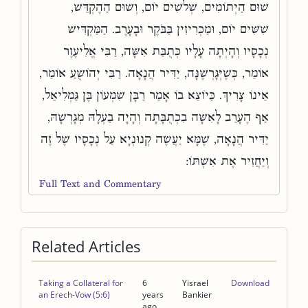
שׁוּם הַיְתוֹמִים, שְׁלשִׁים יוֹם, וְשׁוּם הַהֶקְדֵּשׁ,
שִׁשִּׁים יוֹם, וּמַכְרִיזִין בַּבֹּקֶר וּבָעָרֶב. הַמַּקְדִּישׁ
נְכָסָיו וְהָיְתָה עָלָיו כְּתֻבַּת אִשָּׁה, רַבִּי אֱלִיעֶזֶר
אוֹמֵר, כְּשֶׁיְּגָרְשֶׁנָּה, יַדִּיר הֲנָאָה. רַבִּי יְהוֹשֻׁעַ אוֹמֵר,
אֵינוֹ צָרִיךְ. כַּיוֹצֵא בוֹ אָמַר רַבָּן שִׁמְעוֹן בֶּן גַּמְלִיאֵל,
אַף הֶעָרֵב לָאִשָּׁה בִכְתֻבָּתָה וְהָיָה בַעְלָהּ מְגָרְשָׁהּ,
יַדִּיר הֲנָאָה, שֶׁמָּא יַעֲשֶׂה קְנוּנְיָא עַל נְכָסָיו שֶׁל זֶה
וְיַחֲזִיר אֶת אִשְׁתּוֹ:
Full Text and Commentary
Related Articles
Taking a Collateral for
6
Yisrael
Download
an Erech-Vow (5:6)
years
Bankier
ago