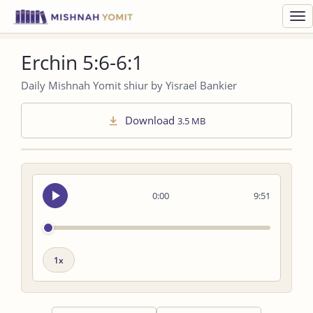
Toggl
navig
Erchin 5:6-6:1
Daily Mishnah Yomit shiur by Yisrael Bankier
Download
3.5 MB
Seek
0:00
9:51
audio
Playback
speed