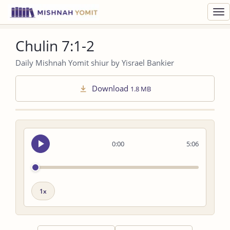
Toggl
navig
Chulin 7:1-2
Daily Mishnah Yomit shiur by Yisrael Bankier
Download
1.8 MB
Seek
0:00
5:06
audio
Playback
speed