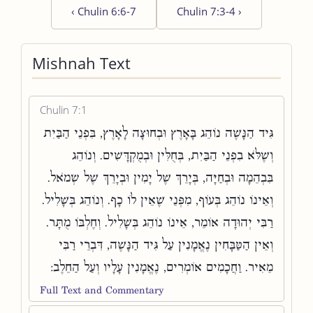
‹
Chulin 6:6-7
Chulin 7:3-4
›
Mishnah Text
Chulin 7:1
גִּיד הַנָּשֶׁה נוֹהֵג בָּאָרֶץ וּבְחוּצָה לָאָרֶץ, בִּפְנֵי הַבַּיִת
וְשֶׁלֹּא בִפְנֵי הַבַּיִת, בְּחֻלִּין וּבְמֻקְדָּשִׁים. וְנוֹהֵג
בִּבְהֵמָה וּבְחַיָּה, בְּיָרֵךְ שֶׁל יָמִין וּבְיָרֵךְ שֶׁל שְׂמֹאל.
וְאֵינוֹ נוֹהֵג בְּעוֹף, מִפְּנֵי שֶׁאֵין לוֹ כָף. וְנוֹהֵג בְּשָׁלִיל.
רַבִּי יְהוּדָה אוֹמֵר, אֵינוֹ נוֹהֵג בְּשָׁלִיל. וְחֶלְבּוֹ מֻתָּר.
וְאֵין הַטַּבָּחִין נֶאֱמָנִין עַל גִּיד הַנָּשֶׁה, דִּבְרֵי רַבִּי
מֵאִיר. וַחֲכָמִים אוֹמְרִים, נֶאֱמָנִין עָלָיו וְעַל הַחֵלֶב:
Full Text and Commentary