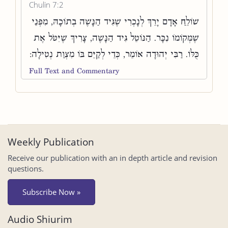
Chulin 7:2
שׁוֹלֵחַ אָדָם יָרֵךְ לְנָכְרִי שֶׁגִּיד הַנָּשֶׁה בְתוֹכָהּ, מִפְּנֵי
שֶׁמְּקוֹמוֹ נִכָּר. הַנּוֹטֵל גִּיד הַנָּשֶׁה, צָרִיךְ שֶׁיִּטֹּל אֶת
כֻּלּוֹ. רַבִּי יְהוּדָה אוֹמֵר, כְּדֵי לְקַיֵּם בּוֹ מִצְוַת נְטִילָה:
Full Text and Commentary
Weekly Publication
Receive our publication with an in depth article and revision
questions.
Subscribe Now »
Audio Shiurim