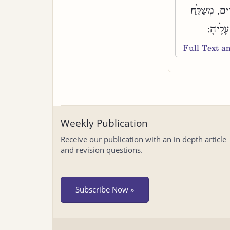
ים, מְשַׁלֵּחַ
עָלֶיהָ:
Full Text 
Weekly Publication
Receive our publication with an in depth article
and revision questions.
Subscribe Now »