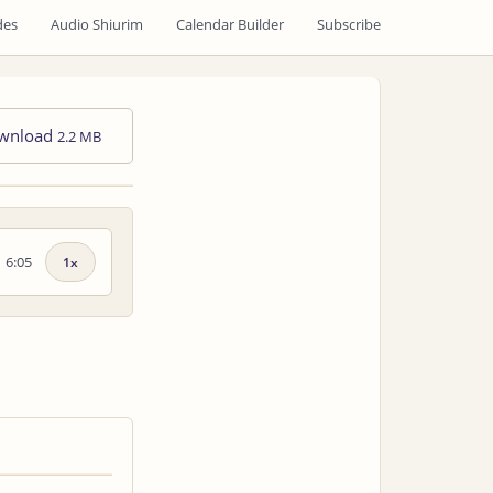
des
Audio Shiurim
Calendar Builder
Subscribe
wnload
2.2 MB
6:05
Playback
speed