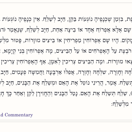
 בִּזְמַן שֶׁכְּנָפֶיהָ נוֹגְעוֹת בַּקֵּן, חַיָּב לְשַׁלֵּחַ. אֵין כְּנָפֶיהָ נוֹגְעוֹת בּ
ין שָׁם אֶלָּא אֶפְרוֹחַ אֶחָד אוֹ בֵיצָה אַחַת, חַיָּב לְשַׁלֵּחַ, שֶׁנֶּאֱמַר
ָקוֹם. הָיוּ שָׁם אֶפְרוֹחִין מַפְרִיחִין אוֹ בֵיצִים מוּזָרוֹת, פָּטוּר מִלְּשַׁלּ
בֶצֶת עַל הָאֶפְרֹחִים אוֹ עַל הַבֵּיצִים, מָה אֶפְרוֹחִין בְּנֵי קְיָמָא, א
צְאוּ מוּזָרוֹת. וּמָה הַבֵּיצִים צְרִיכִין לְאִמָּן, אַף הָאֶפְרוֹחִין צְרִיכִין ל
ְחָהּ וְחָזְרָה, שִׁלְּחָהּ וְחָזְרָה, אֲפִלּוּ אַרְבָּעָה וַחֲמִשָּׁה פְעָמִים, חַיָּב,
ְשַׁלַּח. אָמַר, הֲרֵינִי נוֹטֵל אֶת הָאֵם וּמְשַׁלֵּחַ אֶת הַבָּנִים, חַיָּב לְשַׁ
 שַׁלֵּחַ תְּשַׁלַּח אֶת הָאֵם. נָטַל הַבָּנִים וְהֶחֱזִירָן לַקֵּן וְאַחַר כָּךְ ח
מִלְּשַׁלֵּחַ:
and Commentary