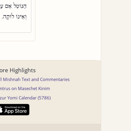
הַנּוֹטֵל אֵם עַל
וְאֵינוֹ לוֹקֶה. 
re Highlights
ll Mishnah Text and Commentaries
ntrus on Masechet Kinim
tzur Yomi Calendar (5786)