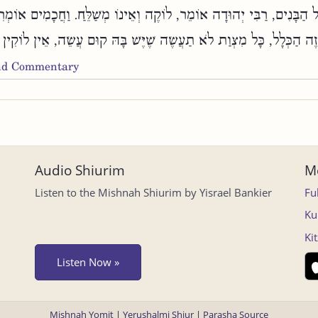
 הַבָּנִים, רַבִּי יְהוּדָה אוֹמֵר, לוֹקֶה וְאֵינוֹ מְשַׁלֵּחַ. וַחֲכָמִים אוֹמְרִ
זֶה הַכְּלָל, כָּל מִצְוַת לֹא תַעֲשֶׂה שֶׁיֶּשׁ בָּהּ קוּם עֲשֵׂה, אֵין לוֹקִין 
and Commentary
Audio Shiurim
Mo
Listen to the Mishnah Shiurim by Yisrael Bankier
Fu
Ku
Ki
Listen Now »
Mishnah Yomit
|
Yerushalmi Shiur
|
Parasha Source