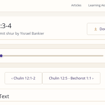
Articles
Learning Ai
:3-4
Do
it shiur by Yisrael Bankier
‹
Chulin 12:1-2
Chulin 12:5 - Bechorot 1:1
›
Text