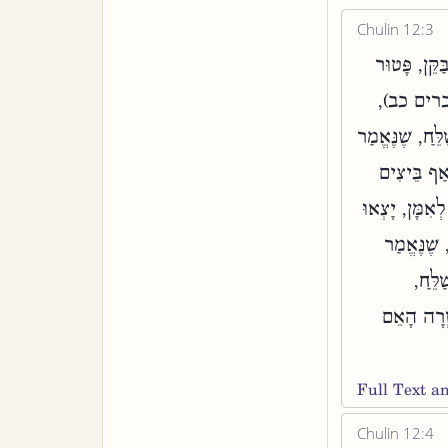
Chulin 12:3
ַקֵּן, פָּטוּר
 (דברים כב),
ֵחַ, שֶׁנֶּאֱמַר
ַף בֵּיצִים
ְאִמָּן, יָצְאוּ
 שֶׁנֶּאֱמַר
לֵּחַ,
ָזְרָה הָאֵם
Full Text 
Chulin 12:4