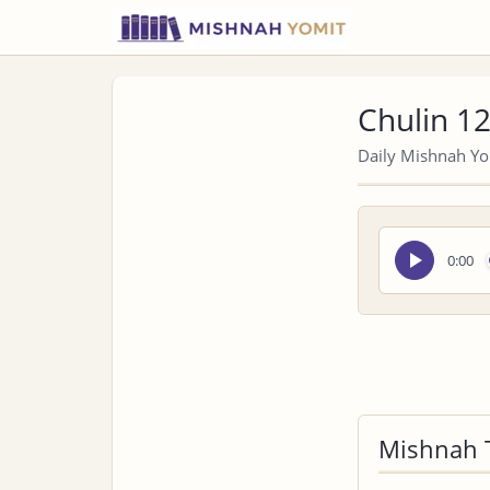
Chulin 12
Daily Mishnah Yom
Seek
0:00
audio
Mishnah 