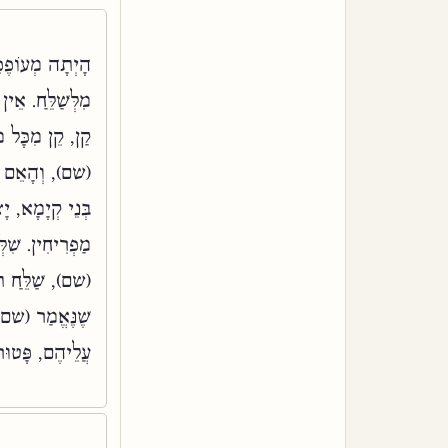
הָיְתָה מְעוֹפֶפֶת,
מִלְּשַׁלֵּחַ. אֵ
קַן, קֵן מִכָּל מ
(שם), וְהָאֵם רֹ
בְּנֵי קְיָמָא, יָ
מַפְרִיחִין. שִׁלּ
(שם), שַׁלֵּחַ תּ
שֶׁנֶּאֱמַר (שם),
עֲלֵיהֶם, פָּטוּר 