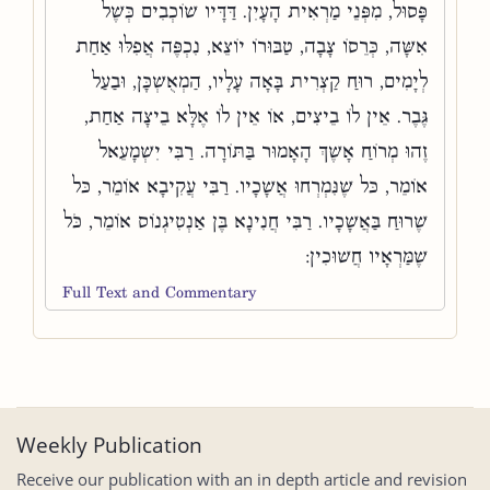
פָּסוּל, מִפְּנֵי מַרְאִית הָעָיִן. דַּדָּיו שׁוֹכְבִים כְּשֶׁל
אִשָּׁה, כְּרֵסוֹ צָבָה, טַבּוּרוֹ יוֹצֵא, נִכְפֶּה אֲפִלּוּ אַחַת
לְיָמִים, רוּחַ קַצְרִית בָּאָה עָלָיו, הַמְאֻשְׁכָּן, וּבַעַל
גֶּבֶר. אֵין לוֹ בֵיצִים, אוֹ אֵין לוֹ אֶלָּא בֵיצָה אַחַת,
זֶהוּ מְרוֹחַ אָשֶׁךְ הָאָמוּר בַּתּוֹרָה. רַבִּי יִשְׁמָעֵאל
אוֹמֵר, כּל שֶׁנִּמְרְחוּ אֲשָׁכָיו. רַבִּי עֲקִיבָא אוֹמֵר, כּל
שֶׁרוּחַ בַּאֲשָׁכָיו. רַבִּי חֲנִינָא בֶּן אַנְטִיגְנוֹס אוֹמֵר, כֹּל
שֶׁמַּרְאָיו חֲשׁוּכִין:
Full Text and Commentary
Weekly Publication
Receive our publication with an in depth article and revision