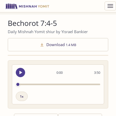
Toggl
navig
Bechorot 7:4-5
Daily Mishnah Yomit shiur by Yisrael Bankier
Download
1.4 MB
Seek
0:00
3:50
audio
Playback
speed