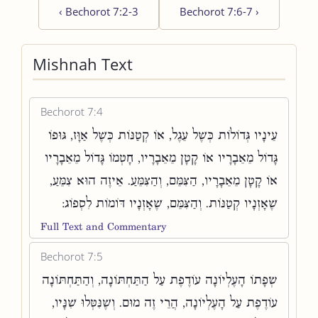
‹
Bechorot 7:2-3
Bechorot 7:6-7
›
Mishnah Text
Bechorot 7:4
עֵינָיו גְּדוֹלוֹת כְּשֶׁל עֵגֶל, אוֹ קְטַנּוֹת כְּשֶׁל אַוָּז, גּוּפוֹ
גָּדוֹל מֵאֵבָרָיו אוֹ קָטָן מֵאֵבָרָיו, חָטְמוֹ גָּדוֹל מֵאֵבָרָיו
אוֹ קָטָן מֵאֵבָרָיו, הַצִּמֵּם, וְהַצִּמֵּעַ. אֵיזֶה הוּא צִמֵּעַ,
שֶׁאָזְנָיו קְטַנּוֹת. וְהַצִּמֵּם, שֶׁאָזְנָיו דּוֹמוֹת לִסְפוֹג:
Full Text and Commentary
Bechorot 7:5
שְׂפָתוֹ הָעֶלְיוֹנָה עוֹדֶפֶת עַל הַתַּחְתּוֹנָה, וְהַתַּחְתּוֹנָה
עוֹדֶפֶת עַל הָעֶלְיוֹנָה, הֲרֵי זֶה מוּם. וְשֶׁנִּטְּלוּ שִׁנָּיו,