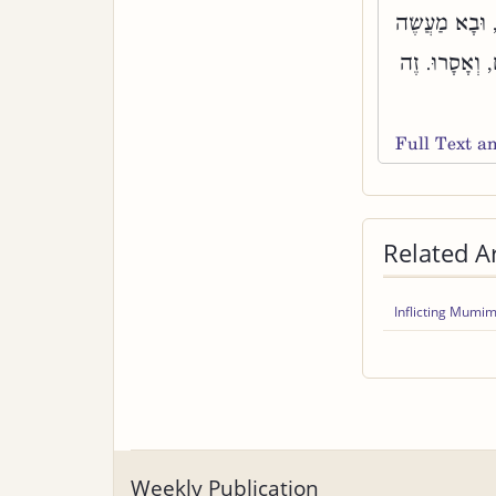
, וּבָא מַעֲשֶׂה
, וְאָסָרוּ. זֶה
Full Text 
Related Ar
Inflicting Mumim
Weekly Publication