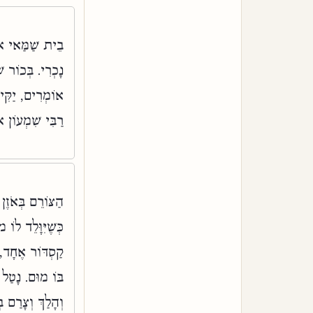
בֵית שַׁמַּאי אוֹ
נָכְרִי. בְּכוֹר 
אוֹמְרִים, יַקִּי
רַבִּי שִׁמְעוֹן 
הַצּוֹרֵם בְּאֹזֶ
כְּשֶׁיִּוָּלֵד לו
קַסְדּוֹר אֶחָד, 
בּוֹ מוּם. נָטַל פ
וְהָלַךְ וְצָרַם 