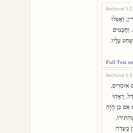
Bechorot 5:2
ן, וַאֲפִלּוּ
. וַחֲכָמִים
ָׁחֵט עָלָיו.
Full Text 
Bechorot 5:3
ים אוֹמְרִים,
דָּל, רָאָהוּ
א אִם כֵּן הָיָה
ֶהִתִּירוּ,
בַּשָּׂדֶה