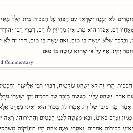
מְרִים, לֹא יִמָּנָה יִשְׂרָאֵל עִם הַכֹּהֵן עַל הַבְּכוֹר. בֵּית הִלֵּל מַתִּירִי
שֶׁאֲחָזוֹ דָם, אֲפִלּוּ הוּא מֵת, אֵין מַקִּיזִין לוֹ דָם, דִּבְרֵי רַבִּי יְהוּדָה
ז, וּבִלְבַד שֶׁלֹּא יַעֲשֶׂה בוֹ מוּם. וְאִם עָשָׂה בוֹ מוּם, הֲרֵי זֶה לֹא יִשּ
אוֹמֵר יַקִּיז, אַף עַל פִּי שֶׁהוּא עוֹשֶׂה בוֹ מוּם:
and Commentary
ן הַבְּכוֹר, הֲרֵי זֶה לֹא יִשָּׁחֵט עוֹלָמִית, דִּבְרֵי רַבִּי אֱלִיעֶזֶר. וַחֲכָמִ
ֹ מוּם אַחֵר, יִשָּׁחֵט עָלָיו. מַעֲשֶׂה בְזָכָר שֶׁל רְחֵלִים זָקֵן וּשְׂעָרוֹ מְדֻלְ
אָמַר, מַה טִּיבוֹ שֶׁל זֶה. אָמְרוּ לוֹ, בְּכוֹר הוּא וְאֵינוֹ נִשְׁחָט אֶלָּ
ִּגְיוֹן וְצָרַם בְּאָזְנוֹ, וּבָא מַעֲשֶׂה לִפְנֵי חֲכָמִים וְהִתִּירוּהוּ. רָאָה שׁ
בְּאָזְנֵי בְכוֹרוֹת אֲחֵרִים, וְאָסָרוּ. פַּעַם אַחַת הָיוּ תִינוֹקוֹת מְשַׂחֲקִין 