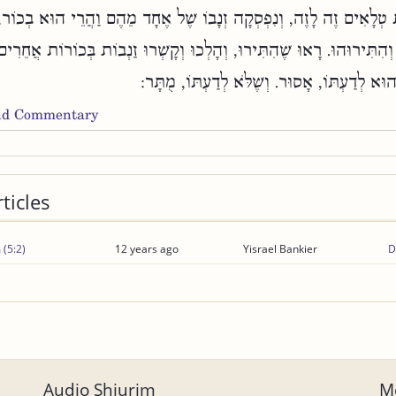
ֹת טְלָאִים זֶה לָזֶה, וְנִפְסְקָה זְנָבוֹ שֶׁל אֶחָד מֵהֶם וַהֲרֵי הוּא בְכוֹר
ְהִתִּירוּהוּ. רָאוּ שֶׁהִתִּירוּ, וְהָלְכוּ וְקָשְׁרוּ זַנְבוֹת בְּכוֹרוֹת אֲחֵרִים
הוּא לְדַעְתּוֹ, אָסוּר. וְשֶׁלֹּא לְדַעְתּוֹ, מֻתָּר:
and Commentary
ticles
 (5:2)
12 years ago
Yisrael Bankier
D
Audio Shiurim
Mo