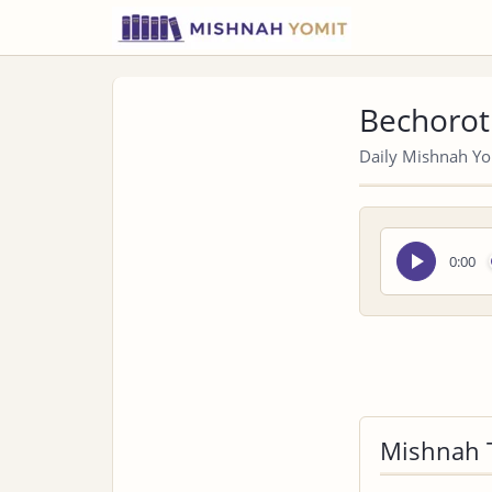
Bechorot
Daily Mishnah Yom
Seek
0:00
audio
Mishnah 