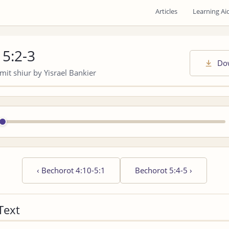
Articles
Learning Ai
 5:2-3
Do
it shiur by Yisrael Bankier
‹
Bechorot 4:10-5:1
Bechorot 5:4-5
›
Text