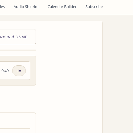
des
Audio Shiurim
Calendar Builder
Subscribe
wnload
3.5 MB
9:49
Playback
speed