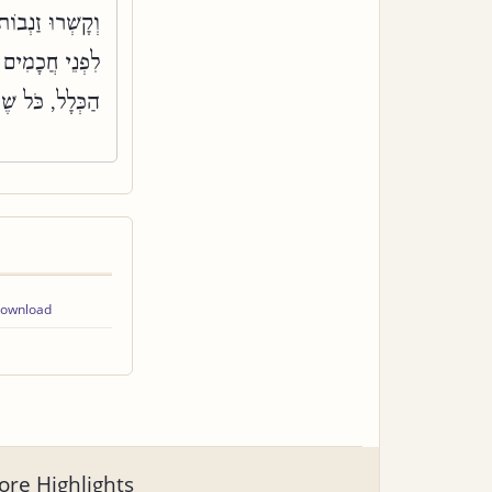
וְקָשְׁרוּ זַנְבו
לִפְנֵי חֲכָמִים ו
הַכְּלָל, כֹּל שֶׁ
ownload
re Highlights