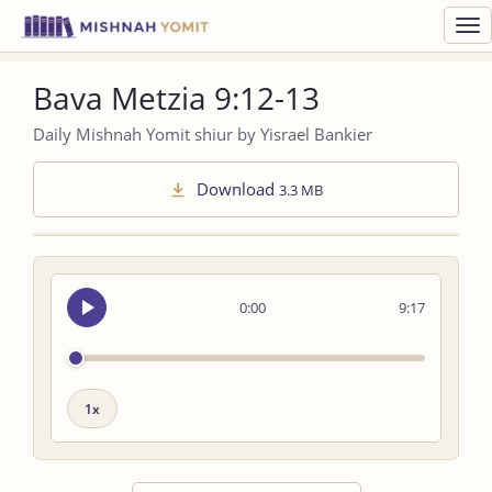
Toggl
navig
Bava Metzia 9:12-13
Daily Mishnah Yomit shiur by Yisrael Bankier
Download
3.3 MB
Seek
0:00
9:17
audio
Playback
speed