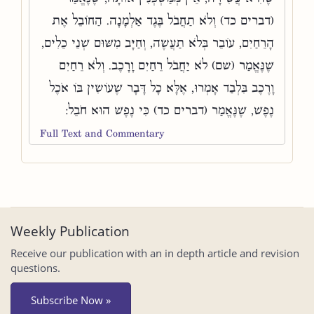
(דברים כד) וְלֹא תַחֲבֹל בֶּגֶד אַלְמָנָה. הַחוֹבֵל אֶת
הָרֵחַיִם, עוֹבֵר בְּלֹא תַעֲשֶׂה, וְחַיָּב מִשּׁוּם שְׁנֵי כֵלִים,
שֶׁנֶּאֱמַר (שם) לֹא יַחֲבֹל רֵחַיִם וָרָכֶב. וְלֹא רֵחַיִם
וָרֶכֶב בִּלְבַד אָמְרוּ, אֶלָּא כָל דָּבָר שֶׁעוֹשִׂין בּוֹ אֹכֶל
נֶפֶשׁ, שֶׁנֶּאֱמַר (דברים כד) כִּי נֶפֶשׁ הוּא חֹבֵל:
Full Text and Commentary
Weekly Publication
Receive our publication with an in depth article and revision
questions.
Subscribe Now »