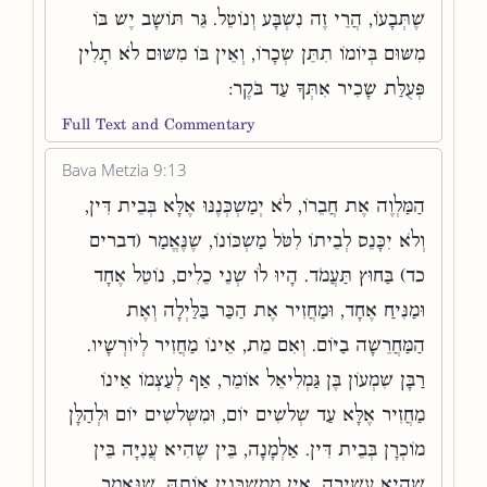
שֶׁתְּבָעוֹ, הֲרֵי זֶה נִשְׁבָּע וְנוֹטֵל. גֵּר תּוֹשָׁב יֶשׁ בּוֹ
מִשּׁוּם בְּיוֹמוֹ תִתֵּן שְׂכָרוֹ, וְאֵין בּוֹ מִשּׁוּם לֹא תָלִין
פְּעֻלַּת שָׂכִיר אִתְּךָ עַד בֹּקֶר:
Full Text and Commentary
Bava Metzia 9:13
הַמַּלְוֶה אֶת חֲבֵרוֹ, לֹא יְמַשְׁכְּנֶנּוּ אֶלָּא בְּבֵית דִּין,
וְלֹא יִכָּנֵס לְבֵיתוֹ לִטֹּל מַשְׁכּוֹנוֹ, שֶׁנֶּאֱמַר (דברים
כד) בַּחוּץ תַּעֲמֹד. הָיוּ לוֹ שְׁנֵי כֵלִים, נוֹטֵל אֶחָד
וּמַנִּיחַ אֶחָד, וּמַחֲזִיר אֶת הַכַּר בַּלַּיְלָה וְאֶת
הַמַּחֲרֵשָׁה בַיּוֹם. וְאִם מֵת, אֵינוֹ מַחֲזִיר לְיוֹרְשָׁיו.
רַבָּן שִׁמְעוֹן בֶּן גַּמְלִיאֵל אוֹמֵר, אַף לְעַצְמוֹ אֵינוֹ
מַחֲזִיר אֶלָּא עַד שְׁלשִׁים יוֹם, וּמִשְּׁלשִׁים יוֹם וּלְהַלָּן
מוֹכְרָן בְּבֵית דִּין. אַלְמָנָה, בֵּין שֶׁהִיא עֲנִיָּה בֵּין
שֶׁהִיא עֲשִׁירָה, אֵין מְמַשְׁכְּנִין אוֹתָהּ, שֶׁנֶּאֱמַר