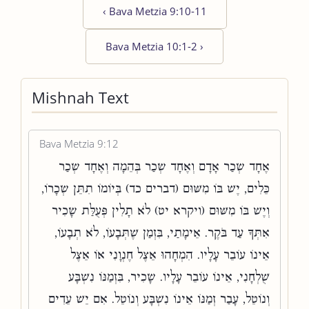
‹
Bava Metzia 9:10-11
Bava Metzia 10:1-2
›
Mishnah Text
Bava Metzia 9:12
אֶחָד שְׂכַר אָדָם וְאֶחָד שְׂכַר בְּהֵמָה וְאֶחָד שְׂכַר
כֵּלִים, יֶשׁ בּוֹ מִשּׁוּם (דברים כד) בְּיוֹמוֹ תִתֵּן שְׂכָרוֹ,
וְיֶשׁ בּוֹ מִשּׁוּם (ויקרא יט) לֹא תָלִין פְּעֻלַּת שָׂכִיר
אִתְּךָ עַד בֹּקֶר. אֵימָתַי, בִּזְמַן שֶׁתְּבָעוֹ, לֹא תְבָעוֹ,
אֵינוֹ עוֹבֵר עָלָיו. הִמְחָהוּ אֵצֶל חֶנְוָנִי אוֹ אֵצֶל
שֻׁלְחָנִי, אֵינוֹ עוֹבֵר עָלָיו. שָׂכִיר, בִּזְמַנּוֹ נִשְׁבָּע
וְנוֹטֵל, עָבַר זְמַנּוֹ אֵינוֹ נִשְׁבָּע וְנוֹטֵל. אִם יֵשׁ עֵדִים