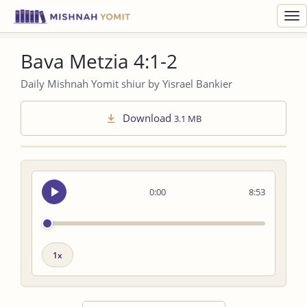
Toggl
navig
Bava Metzia 4:1-2
Daily Mishnah Yomit shiur by Yisrael Bankier
Download
3.1 MB
Seek
0:00
8:53
audio
Playback
speed