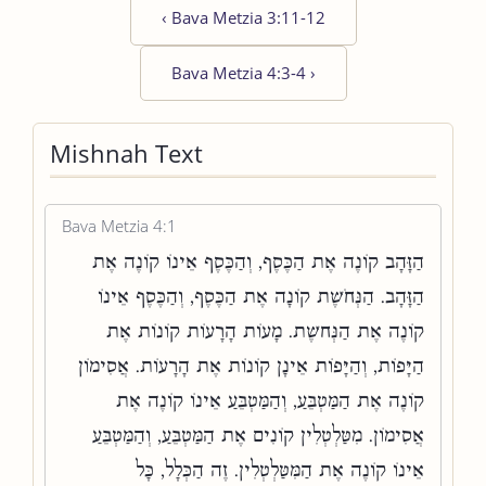
‹
Bava Metzia 3:11-12
Bava Metzia 4:3-4
›
Mishnah Text
Bava Metzia 4:1
הַזָּהָב קוֹנֶה אֶת הַכֶּסֶף, וְהַכֶּסֶף אֵינוֹ קוֹנֶה אֶת
הַזָּהָב. הַנְּחֹשֶׁת קוֹנָה אֶת הַכֶּסֶף, וְהַכֶּסֶף אֵינוֹ
קוֹנֶה אֶת הַנְּחשֶׁת. מָעוֹת הָרָעוֹת קוֹנוֹת אֶת
הַיָּפוֹת, וְהַיָּפוֹת אֵינָן קוֹנוֹת אֶת הָרָעוֹת. אֲסִימוֹן
קוֹנֶה אֶת הַמַּטְבֵּעַ, וְהַמַּטְבֵּעַ אֵינוֹ קוֹנֶה אֶת
אֲסִימוֹן. מִטַּלְטְלִין קוֹנִים אֶת הַמַּטְבֵּעַ, וְהַמַּטְבֵּעַ
אֵינוֹ קוֹנֶה אֶת הַמִּטַּלְטְלִין. זֶה הַכְּלָל, כָּל