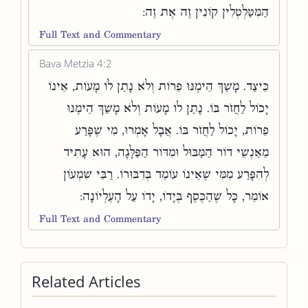
הַמִּטַּלְטְלִין קוֹנִין זֶה אֶת זֶה:
Full Text and Commentary
Bava Metzia 4:2
כֵּיצַד. מָשַׁךְ הֵימֶנּוּ פֵרוֹת וְלֹא נָתַן לוֹ מָעוֹת, אֵינוֹ
יָכוֹל לַחֲזֹר בּוֹ. נָתַן לוֹ מָעוֹת וְלֹא מָשַׁךְ הֵימֶנּוּ
פֵרוֹת, יָכוֹל לַחֲזֹר בּוֹ. אֲבָל אָמְרוּ, מִי שֶׁפָּרַע
מֵאַנְשֵׁי דוֹר הַמַּבּוּל וּמִדּוֹר הַפַּלָּגָה, הוּא עָתִיד
לְהִפָּרַע מִמִּי שֶׁאֵינוֹ עוֹמֵד בְּדִבּוּרוֹ. רַבִּי שִׁמְעוֹן
אוֹמֵר, כָּל שֶׁהַכֶּסֶף בְּיָדוֹ, יָדוֹ עַל הָעֶלְיוֹנָה:
Full Text and Commentary
Related Articles