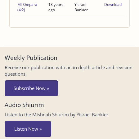
Mi Shepara
13 years
Yisrael
Download
(4:2)
ago
Bankier
Weekly Publication
Receive our publication with an in depth article and revision
questions.
Subscribe Now »
Audio Shiurim
Listen to the Mishnah Shiurim by Yisrael Bankier
Listen Now »