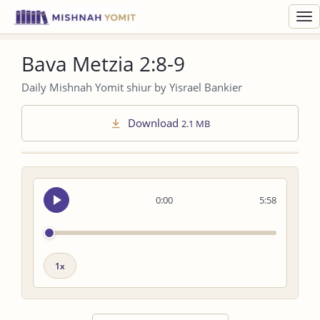
Toggl
navig
Bava Metzia 2:8-9
Daily Mishnah Yomit shiur by Yisrael Bankier
Download
2.1 MB
Seek
0:00
5:58
audio
Playback
speed