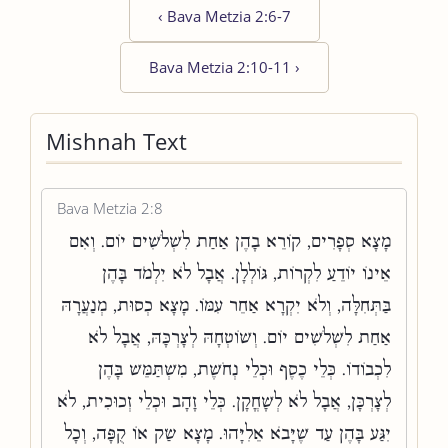
‹
Bava Metzia 2:6-7
Bava Metzia 2:10-11
›
Mishnah Text
Bava Metzia 2:8
מָצָא סְפָרִים, קוֹרֵא בָהֶן אַחַת לִשְׁלֹשִׁים יוֹם. וְאִם
אֵינוֹ יוֹדֵעַ לִקְרוֹת, גּוֹלְלָן. אֲבָל לֹא יִלְמֹד בָּהֶן
בַּתְּחִלָּה, וְלֹא יִקְרָא אַחֵר עִמּוֹ. מָצָא כְסוּת, מְנַעֲרָהּ
אַחַת לִשְׁלֹשִׁים יוֹם. וְשׁוֹטְחָהּ לְצָרְכָּהּ, אֲבָל לֹא
לִכְבוֹדוֹ. כְּלֵי כֶסֶף וּכְלֵי נְחֹשֶׁת, מִשְׁתַּמֵּשׁ בָּהֶן
לְצָרְכָּן, אֲבָל לֹא לְשָׁחֳקָן. כְּלֵי זָהָב וּכְלֵי זְכוּכִית, לֹא
יִגַּע בָּהֶן עַד שֶׁיָּבֹא אֵלִיָּהוּ. מָצָא שַׂק אוֹ קֻפָּה, וְכָל