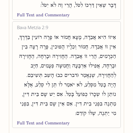
דָּבָר שֶׁאֵין דַּרְכּוֹ לִטֹּל, הֲרֵי זֶה לֹא יִטֹּל:
Full Text and Commentary
Bava Metzia 2:9
אֵיזוֹ הִיא אֲבֵדָה, מָצָא חֲמוֹר אוֹ פָרָה רוֹעִין בַּדֶּרֶךְ,
אֵין זוֹ אֲבֵדָה. חֲמוֹר וְכֵלָיו הֲפוּכִין, פָּרָה רָצָה בֵּין
הַכְּרָמִים, הֲרֵי זוֹ אֲבֵדָה. הֶחֱזִירָהּ וּבָרְחָה, הֶחֱזִירָהּ
וּבָרְחָה, אֲפִילוּ אַרְבָּעָה וַחֲמִשָּׁה פְעָמִים, חַיָּב
לְהַחֲזִירָהּ, שֶׁנֶּאֱמַר (דברים כב) הָשֵׁב תְּשִׁיבֵם.
הָיָה בָטֵל מִסֶּלַע, לֹא יֹאמַר לוֹ תֶּן לִי סֶלַע, אֶלָּא
נוֹתֵן לוֹ שְׂכָרוֹ כְּפוֹעֵל בָּטֵל. אִם יֵשׁ שָׁם בֵּית דִּין,
מַתְנֶה בִּפְנֵי בֵית דִּין. אִם אֵין שָׁם בֵּית דִּין, בִּפְנֵי
מִי יַתְנֶה, שֶׁלּוֹ קוֹדֵם:
Full Text and Commentary