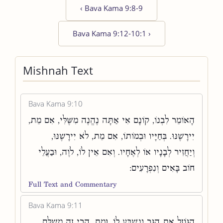
‹
Bava Kama 9:8-9
Bava Kama 9:12-10:1
›
Mishnah Text
Bava Kama 9:10
הָאוֹמֵר לִבְנוֹ, קוֹנָם אִי אַתָּה נֶהֱנֶה מִשֶּׁלִּי, אִם מֵת,
יִירָשֶׁנּוּ. בְּחַיָּיו וּבְמוֹתוֹ, אִם מֵת, לֹא יִירָשֶׁנּוּ,
וְיַחֲזִיר לְבָנָיו אוֹ לְאֶחָיו. וְאִם אֵין לוֹ, לֹוֶה, וּבַעֲלֵי
חוֹב בָּאִים וְנִפְרָעִים:
Full Text and Commentary
Bava Kama 9:11
הַגּוֹזֵל אֶת הַגֵּר וְנִשְׁבַּע לוֹ, וּמֵת, הֲרֵי זֶה מְשַׁלֵּם