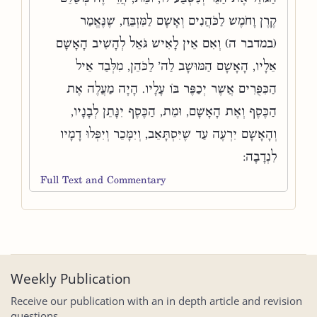
קֶרֶן וָחֹמֶשׁ לַכֹּהֲנִים וְאָשָׁם לַמִּזְבֵּחַ, שֶׁנֶּאֱמַר
(במדבר ה) וְאִם אֵין לָאִישׁ גֹּאֵל לְהָשִׁיב הָאָשָׁם
אֵלָיו, הָאָשָׁם הַמּוּשָׁב לַה' לַכֹּהֵן, מִלְּבַד אֵיל
הַכִּפֻּרִים אֲשֶׁר יְכַפֶּר בּוֹ עָלָיו. הָיָה מַעֲלֶה אֶת
הַכֶּסֶף וְאֶת הָאָשָׁם, וּמֵת, הַכֶּסֶף יִנָּתֵן לְבָנָיו,
וְהָאָשָׁם יִרְעֶה עַד שֶׁיִּסְתָּאֵב, וְיִמָּכֵר וְיִפְּלוּ דָמָיו
לִנְדָבָה:
Full Text and Commentary
Weekly Publication
Receive our publication with an in depth article and revision
questions.