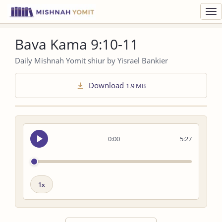
Toggl
navig
Bava Kama 9:10-11
Daily Mishnah Yomit shiur by Yisrael Bankier
Download
1.9 MB
Seek
0:00
5:27
audio
Playback
speed