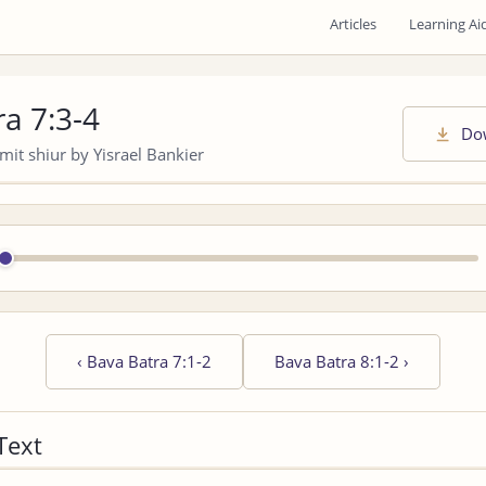
Articles
Learning Ai
a 7:3-4
Do
it shiur by Yisrael Bankier
‹
Bava Batra 7:1-2
Bava Batra 8:1-2
›
Text