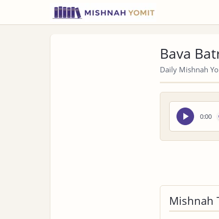
Bava Batr
Daily Mishnah Yom
Seek
0:00
audio
Mishnah 