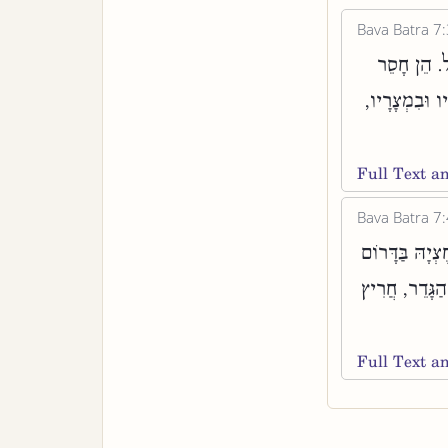
Bava Batra 7:
ל. הֵן חָסֵר
יו וּבִמְצָרָיו
Full Text 
Bava Batra 7:
ְיָהּ בַּדָּרוֹם
הַגָּדֵר, חֲרִיץ
Full Text 