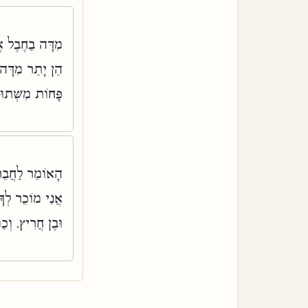
מִדָּה בַחֶבֶל א
הֵן יָתֵר מִדָּה ,
פָּחוֹת מִשְּׁתו:
הָאוֹמֵר לַחֲבֵרוֹ
אֲנִי מוֹכֵר לְךָ,
וּבֶן חֲרִיץ. וְ: