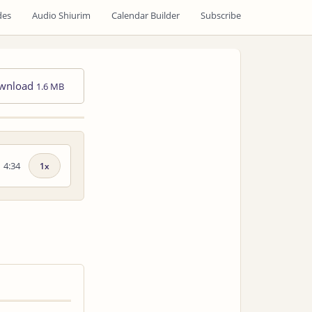
des
Audio Shiurim
Calendar Builder
Subscribe
wnload
1.6 MB
4:34
Playback
speed