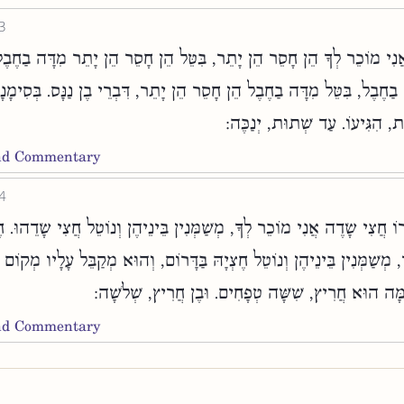
3
ֲנִי מוֹכֵר לְךָ הֵן חָסֵר הֵן יָתֵר, בִּטֵּל הֵן חָסֵר הֵן יָתֵר מִדָּה בַחֶבֶ
בַחֶבֶל, בִּטֵּל מִדָּה בַחֶבֶל הֵן חָסֵר הֵן יָתֵר, דִּבְרֵי בֶן נַנָּס. בְּסִימָנָ
ּת, הִגִּיעוֹ. עַד שְׁתוּת, יְנַכֶּה
and Commentary
4
 חֲצִי שָׂדֶה אֲנִי מוֹכֵר לְךָ, מְשַׁמְּנִין בֵּינֵיהֶן וְנוֹטֵל חֲצִי שָׂדֵהוּ. חֶצ
 מְשַׁמְּנִין בֵּינֵיהֶן וְנוֹטֵל חֶצְיָהּ בַּדָּרוֹם, וְהוּא מְקַבֵּל עָלָיו מְקוֹם 
כַמָּה הוּא חֲרִיץ, שִׁשָּׁה טְפָחִים. וּבֶן חֲרִיץ, שְׁלֹשָׁה
and Commentary