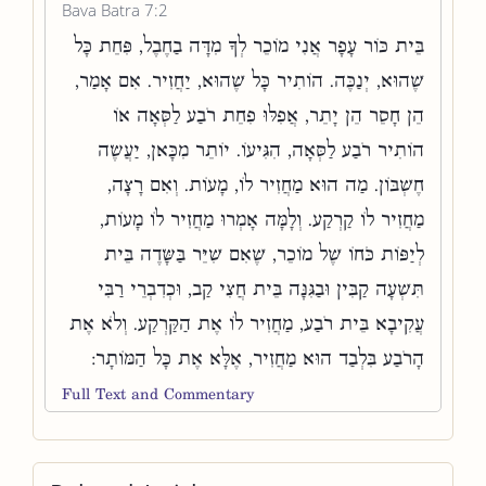
Bava Batra 7:2
בֵּית כּוֹר עָפָר אֲנִי מוֹכֵר לְךָ מִדָּה בַחֶבֶל, פִּחֵת כָּל
שֶׁהוּא, יְנַכֶּה. הוֹתִיר כָּל שֶׁהוּא, יַחֲזִיר. אִם אָמַר,
הֵן חָסֵר הֵן יָתֵר, אֲפִלּוּ פִחֵת רֹבַע לַסְּאָה אוֹ
הוֹתִיר רֹבַע לַסְּאָה, הִגִּיעוֹ. יוֹתֵר מִכָּאן, יַעֲשֶׂה
חֶשְׁבּוֹן. מַה הוּא מַחֲזִיר לוֹ, מָעוֹת. וְאִם רָצָה,
מַחֲזִיר לוֹ קַרְקַע. וְלָמָּה אָמְרוּ מַחֲזִיר לוֹ מָעוֹת,
לְיַפּוֹת כֹּחוֹ שֶׁל מוֹכֵר, שֶׁאִם שִׁיֵּר בַּשָּׂדֶה בֵּית
תִּשְׁעָה קַבִּין וּבַגִּנָּה בֵּית חֲצִי קַב, וּכְדִבְרֵי רַבִּי
עֲקִיבָא בֵּית רֹבַע, מַחֲזִיר לוֹ אֶת הַקַּרְקַע. וְלֹא אֶת
הָרֹבַע בִּלְבַד הוּא מַחֲזִיר, אֶלָּא אֶת כָּל הַמּוֹתָר:
Full Text and Commentary