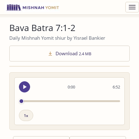
Toggl
navig
Bava Batra 7:1-2
Daily Mishnah Yomit shiur by Yisrael Bankier
Download
2.4 MB
Seek
0:00
6:52
audio
Playback
speed