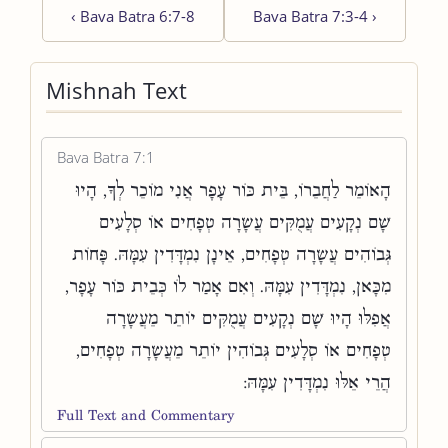
‹
Bava Batra 6:7-8
Bava Batra 7:3-4
›
Mishnah Text
Bava Batra 7:1
הָאוֹמֵר לַחֲבֵרוֹ, בֵּית כּוֹר עָפָר אֲנִי מוֹכֵר לְךָ, הָיוּ
שָׁם נְקָעִים עֲמֻקִּים עֲשָׂרָה טְפָחִים אוֹ סְלָעִים
גְּבוֹהִים עֲשָׂרָה טְפָחִים, אֵינָן נִמְדָּדִין עִמָּהּ. פָּחוֹת
מִכָּאן, נִמְדָּדִין עִמָּהּ. וְאִם אָמַר לוֹ כְּבֵית כּוֹר עָפָר,
אֲפִלּוּ הָיוּ שָׁם נְקָעִים עֲמֻקִּים יוֹתֵר מֵעֲשָׂרָה
טְפָחִים אוֹ סְלָעִים גְּבוֹהִין יוֹתֵר מֵעֲשָׂרָה טְפָחִים,
הֲרֵי אֵלּוּ נִמְדָּדִין עִמָּהּ:
Full Text and Commentary