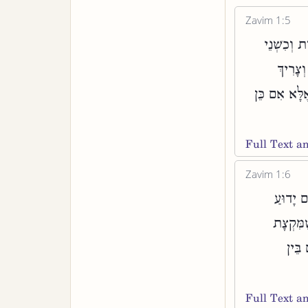
Zavim 1:5
 וְכִשְׁנֵי
ְצָרִיךְ
ֶלָּא אִם כֵּן
Full Text 
Zavim 1:6
 יָדוּעַ
ֶמִּקְצָת
בֵּין
Full Text 