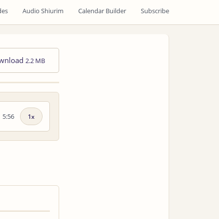
des
Audio Shiurim
Calendar Builder
Subscribe
wnload
2.2 MB
5:56
Playback
speed