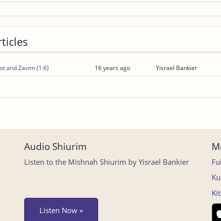
ticles
t and Zavim (1:6)
16 years ago
Yisrael Bankier
Audio Shiurim
Mo
Listen to the Mishnah Shiurim by Yisrael Bankier
Fu
Ku
Ki
Listen Now »