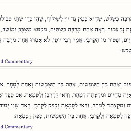
ָּה כְשָׁלשׁ, שֶׁהִיא כְמִין גַּד יוֹן לַשִּׁילוֹחַ, שֶׁהֵן כְּדֵי שְׁתֵּי טְבִילוֹת
 זֶה זָב גָּמוּר. רָאָה אַחַת מְרֻבָּה כִשְׁתַּיִם, מְטַמֵּא מִשְׁכָּב וּמוֹשָׁב, ו
ִּים, וּפָטוּר מִן הַקָּרְבָּן. אָמַר רַבִּי יוֹסֵי, לֹא אָמְרוּ אַחַת מְרֻבָּה א
 שָׁלשׁ
and Commentary
וֹם וְאַחַת בֵּין הַשְּׁמָשׁוֹת, אַחַת בֵּין הַשְּׁמָשׁוֹת וְאַחַת לְמָחָר, אִם
ִיָּה מֵהַיּוֹם וּמִקְצָתָהּ לְמָחָר, וַדַּאי לַקָּרְבָּן וְלַטֻּמְאָה. אִם סָפֵק שׁ
ֹם וּמִקְצָתָהּ לְמָחָר, וַדַּאי לַטֻּמְאָה וְסָפֵק לַקָּרְבָּן. רָאָה שְׁנֵי יָמִים 
ָפֵק לַטֻּמְאָה וְלַקָּרְבָּן. אַחַת בֵּין הַשְּׁמָשׁוֹת, סָפֵק לַטֻּמְאָה
and Commentary