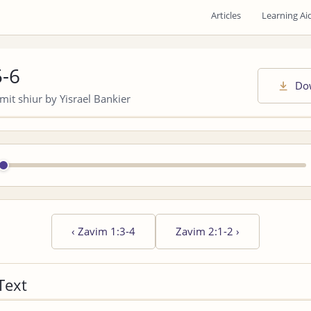
Articles
Learning Ai
5-6
Do
it shiur by Yisrael Bankier
‹
Zavim 1:3-4
Zavim 2:1-2
›
Text