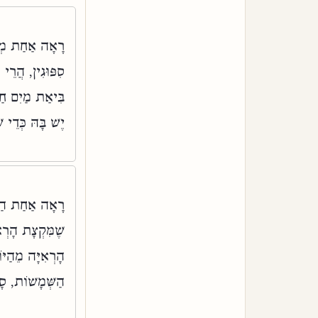
רָאָה אַחַת מְרֻב
סִפּוּגִין, הֲרֵי
בִּיאַת מַיִם חַי
יֶשׁ בָּהּ כְּדֵי:
רָאָה אַחַת הַיּ
שֶׁמִּקְצָת הָרְא
הָרְאִיָּה מֵהַיּו
הַשְּׁמָשׁוֹת, ס: