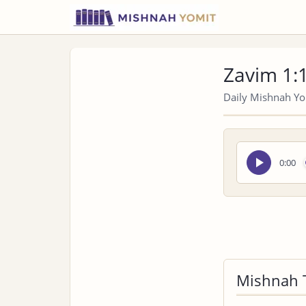
Zavim 1:
Daily Mishnah Yom
Seek
0:00
audio
Mishnah 