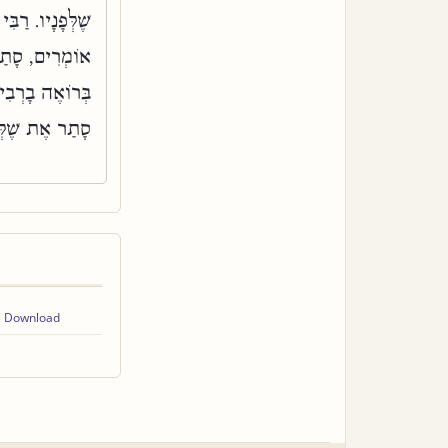
שֶׁלְּפָנָיו. רַב
אוֹמְרִים, סָתַר 
בְּרוֹאֶה בָרְבִי
סָתַר אֶת שֶׁלְּפ
Download