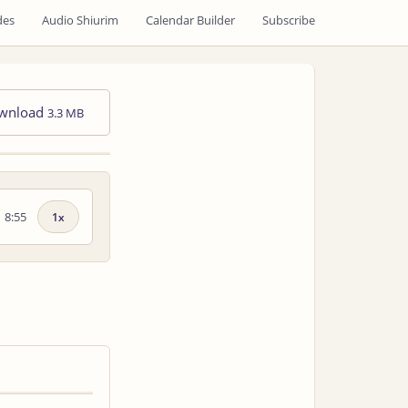
des
Audio Shiurim
Calendar Builder
Subscribe
wnload
3.3 MB
8:55
Playback
speed