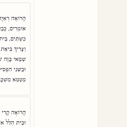
הָרוֹאֶה רְאִיָּה
אוֹמְרִים, כְּבַע
כִשְׁתַּיִם, בֵּי
וְצָרִיךְ בִּיאַת 
שַׁמַּאי בָּזֶה ש
וּבַשֵּׁנִי הִפְס
מְטַמֵּא מִשְׁכָּב
הָרוֹאֶה קֶרִי בּ
וּבֵית הִלֵּל או