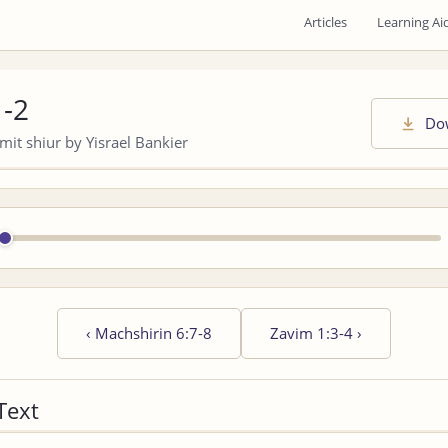
Articles
Learning Ai
1-2
Do
it shiur by Yisrael Bankier
‹
Machshirin 6:7-8
Zavim 1:3-4
›
Text