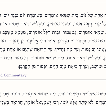
 אַחַת שֶׁל זוֹב, בֵּית שַׁמַּאי אוֹמְרִים, כְּשׁוֹמֶרֶת יוֹם כְּנֶגֶד יוֹם. וּ
ַל קֶרִי. רָאָה אַחַת, וּבַשֵּׁנִי הִפְסִיק, וּבַשְּׁלִישִׁי רָאָה שְׁתַּיִם אוֹ 
ת שַׁמַּאי אוֹמְרִים, זָב גָּמוּר. וּבֵית הִלֵּל אוֹמְרִים, מְטַמֵּא מִשְׁכָּב וּ
מַיִם חַיִּים, וּפָטוּר מִן הַקָּרְבָּן. אָמַר רַבִּי אֱלִיעֶזֶר בֶּן יְהוּדָה, מוֹ
ֶׁאֵינוֹ זָב גָּמוּר. וְעַל מַה נֶּחְלְקוּ, עַל הָרוֹאֶה שְׁתַּיִם אוֹ אַחַת מְרֻבּ
ִיק, וּבַשְּׁלִישִׁי רָאָה אַחַת, בֵּית שַׁמַּאי אוֹמְרִים, זָב גָּמוּר. וּבֵית ה
 וּמוֹשָׁב, וְצָרִיךְ בִּיאַת מַיִם חַיִּים, וּפָטוּר מִן הַקָּרְבָּן:
and Commentary
ַיּוֹם הַשְּׁלִישִׁי לִסְפִירַת זוֹבוֹ, בֵּית שַׁמַּאי אוֹמְרִים, סוֹתֵר שְׁנֵי יָמִ
ֹמְרִים, לֹא סָתַר אֶלָּא יוֹמוֹ. רַבִּי יִשְׁמָעֵאל אוֹמֵר, הָרוֹאֶה בַשֵּׁנִ