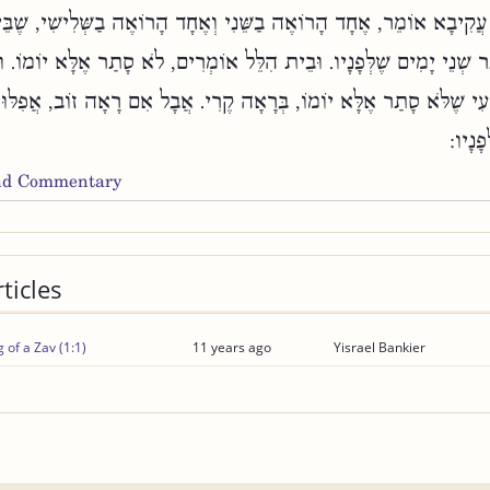
ִּי עֲקִיבָא אוֹמֵר, אֶחָד הָרוֹאֶה בַשֵּׁנִי וְאֶחָד הָרוֹאֶה בַשְּׁלִישִׁי, שֶׁבּ
שְׁנֵי יָמִים שֶׁלְּפָנָיו. וּבֵית הִלֵּל אוֹמְרִים, לֹא סָתַר אֶלָּא יוֹמוֹ. ו
עִי שֶׁלֹּא סָתַר אֶלָּא יוֹמוֹ, בְּרָאָה קֶרִי. אֲבָל אִם רָאָה זוֹב, אֲפִלּוּ 
ָנָיו:
and Commentary
ticles
g of a Zav (1:1)
11 years ago
Yisrael Bankier