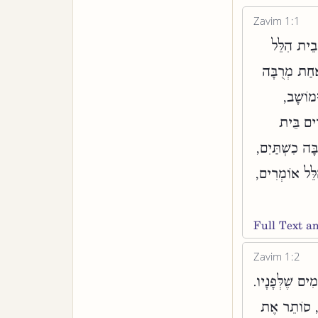
Zavim 1:1
בֵית הִלֵּל
אַחַת מְרֻבָּה
מוֹשָׁב,
דִים בֵּית
ָה כִשְׁתַּיִם,
ִלֵּל אוֹמְרִים,
Full Text 
Zavim 1:2
ים שֶׁלְּפָנָיו.
י, סוֹתֵר אֶת