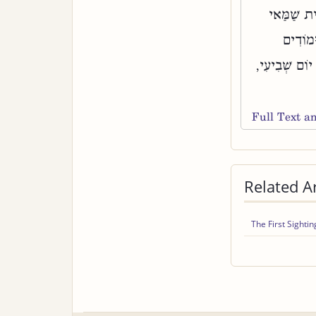
ֵית שַׁמַּאי
ּמוֹדִים
יוֹם שְׁבִיעִי,
Full Text 
Related Ar
The First Sightin