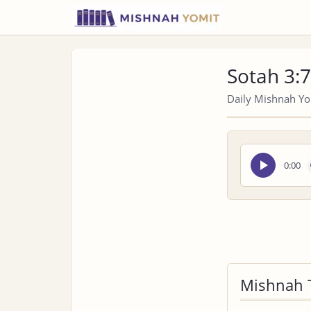
Sotah 3:7
Daily Mishnah Yom
Seek
0:00
audio
Mishnah 