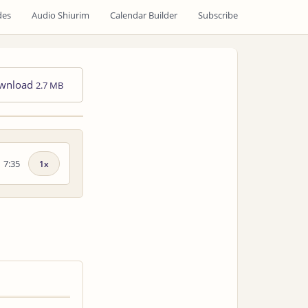
des
Audio Shiurim
Calendar Builder
Subscribe
wnload
2.7 MB
7:35
Playback
speed