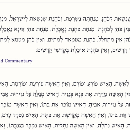
ֶנִּשֵּׂאת לְכֹהֵן, מִנְחָתָהּ נִשְׂרֶפֶת. וְכֹהֶנֶת שֶׁנִּשֵּׂאת לְיִשְׂרָאֵל, מִנְח
ֵין כֹּהֵן לְכֹהֶנֶת, מִנְחַת כֹּהֶנֶת נֶאֱכֶלֶת, מִנְחַת כֹּהֵן אֵינָהּ נֶאֱכֶלֶ
ֹהֵן אֵין מִתְחַלֵּל. כֹּהֶנֶת מִטַּמְּאָה לְמֵתִים, וְאֵין כֹּהֵן מִטַּמֵּא לְמֵתִ
ֵי קָדָשִׁים, וְאֵין כֹּהֶנֶת אוֹכֶלֶת בְּקָדְשֵׁי קָדָשִׁים
and Commentary
ְאִשָּׁה. הָאִישׁ פּוֹרֵעַ וּפוֹרֵם, וְאֵין הָאִשָּׁה פוֹרַעַת וּפוֹרֶמֶת. הָא
וְאֵין הָאִשָּׁה מַדֶּרֶת אֶת בְּנָהּ בְּנָזִיר. הָאִישׁ מְגַלֵּחַ עַל נְזִירוּת אָבִיו
ַחַת עַל נְזִירוּת אָבִיהָ. הָאִישׁ מוֹכֵר אֶת בִּתּוֹ, וְאֵין הָאִשָּׁה מוֹכֶר
 אֶת בִּתּוֹ, וְאֵין הָאִשָּׁה מְקַדֶּשֶׁת אֶת בִּתָּהּ. הָאִישׁ נִסְקָל עָרֹם, 
ה. הָאִישׁ נִתְלֶה, וְאֵין הָאִשָּׁה נִתְלֵית. הָאִישׁ נִמְכָּר בִּגְנֵבָתוֹ, וְאֵ