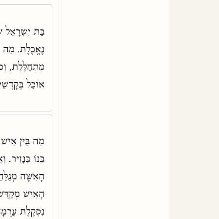
בַּת יִשְׂרָאֵל שׁ
נֶאֱכֶלֶת. מַה בּ
מִתְחַלֶּלֶת, וְכ
אוֹכֵל בְּקָדְשׁ:
מַה בֵּין אִישׁ ל
בְּנוֹ בְּנָזִיר, 
הָאִשָּׁה מְגַלּ.
הָאִישׁ מְקַדֵּשׁ
נִסְקֶלֶת עֲרֻמָּ