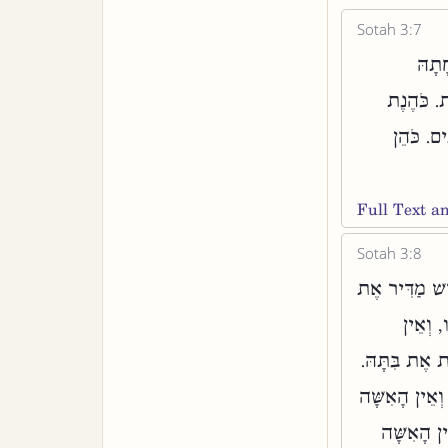
Sotah 3:7
ָתָהּ
ת. כֹּהֶנֶת
ים. כֹּהֵן
Full Text 
Sotah 3:8
ִישׁ מַדִּיר אֶת
, וְאֵין
ֶת אֶת בִּתָּהּ
וְאֵין הָאִשָּׁה
ין הָאִשָּׁה