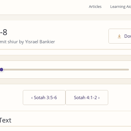
Articles
Learning Ai
-8
Do
it shiur by Yisrael Bankier
‹
Sotah 3:5-6
Sotah 4:1-2
›
Text