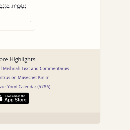
נִמְכֶּרֶת בִּגְנֵ:
re Highlights
ll Mishnah Text and Commentaries
ntrus on Masechet Kinim
tzur Yomi Calendar (5786)