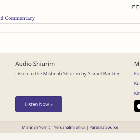
בָתָהּ
and Commentary
Audio Shiurim
Mo
Listen to the Mishnah Shiurim by Yisrael Bankier
Fu
Ku
Ki
Listen Now »
Mishnah Yomit
|
Yerushalmi Shiur
|
Parasha Source