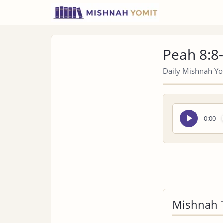
Peah 8:8
Daily Mishnah Yom
Seek
0:00
audio
Mishnah 