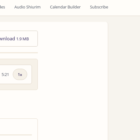
des
Audio Shiurim
Calendar Builder
Subscribe
wnload
1.9 MB
5:21
Playback
speed