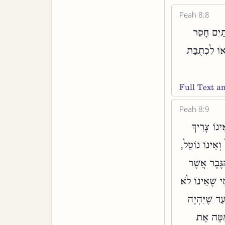
Peah 8:8
תַיִם חָסֵר
אוֹ לִכְתֻבַּת
Full Text 
Peah 8:9
ינוֹ צָרִיךְ
 וְאֵינוֹ נוֹטֵל,
גֶּבֶר אֲשֶׁר
ִי שֶׁאֵינוֹ לֹא
ד שֶׁיִּהְיֶה
מַטֶּה אֶת