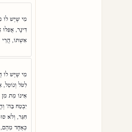
מִי שֶׁיֶּשׁ לוֹ 
דִּינָר, אֲפִלּוּ
אִשְׁתּוֹ, הֲרֵי ז
מִי שֶׁיֶּשׁ לוֹ ח
לִטֹּל וְנוֹטֵל, א
אֵינוֹ מֵת מִן הַז
יִבְטַח בַּה' וְה
חִגֵּר, וְלֹא סוּ
כְּאֶחָד מֵהֶם, ש