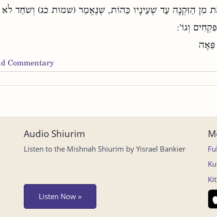
מֵת מִן הַזִּקְנָה עַד שֶׁעֵינָיו כֵּהוֹת, שֶׁנֶּאֱמַר (שמות כג) וְשֹׁחַד לֹא ת
פִּקְחִים וְגוֹ':
פֵּאָה
and Commentary
Audio Shiurim
Mo
Listen to the Mishnah Shiurim by Yisrael Bankier
Fu
Ku
Ki
Listen Now »