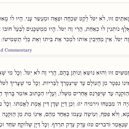
מָאתַיִם זוּז, לֹא יִטֹּל לֶקֶט שִׁכְחָה וּפֵאָה וּמַעְשַׂר עָנִי. הָיוּ לוֹ מָא
 אֶלֶף נוֹתְנִין לוֹ כְאַחַת, הֲרֵי זֶה יִטֹּל. הָיוּ מְמֻשְׁכָּנִים לְבַעַל חוֹבוֹ 
ֶה יִטֹּל. אֵין מְחַיְּבִין אוֹתוֹ לִמְכֹּר אֶת בֵּיתוֹ וְאֶת כְּלֵי תַשְׁמִישׁוֹ:
and Commentary
ֲמִשִּׁים זוּז וְהוּא נוֹשֵׂא וְנוֹתֵן בָּהֶם, הֲרֵי זֶה לֹא יִטֹּל. וְכָל מִי שֶׁאֵ
ֵינוֹ נִפְטָר מִן הָעוֹלָם עַד שֶׁיִּצְטָרֵךְ לַבְּרִיּוֹת. וְכָל מִי שֶׁצָּרִיךְ לִטֹּל
ִּקְנָה עַד שֶׁיְּפַרְנֵס אֲחֵרִים מִשֶּׁלּוֹ, וְעָלָיו הַכָּתוּב אוֹמֵר בָּרוּךְ הַ
ָיָה ה' מִבְטַחוֹ (ירמיה יז). וְכֵן דַּיָּן שֶׁדָּן דִּין אֱמֶת לַאֲמִתּוֹ. וְכָל מ
מָא, וְלֹא פִסֵּחַ, וְעוֹשֶׂה עַצְמוֹ כְּאַחַד מֵהֶם, אֵינוֹ מֵת מִן הַזִּקְנָה עַ
ֶׁנֶּאֱמַר (דברים טז) צֶדֶק צֶדֶק תִּרְדֹּף. וְכָל דַּיָּן שֶׁלּוֹקֵחַ שֹׁחַד וּ