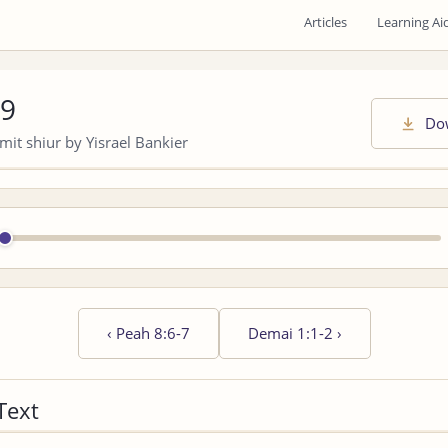
Articles
Learning Ai
-9
Do
it shiur by Yisrael Bankier
‹
Peah 8:6-7
Demai 1:1-2
›
Text