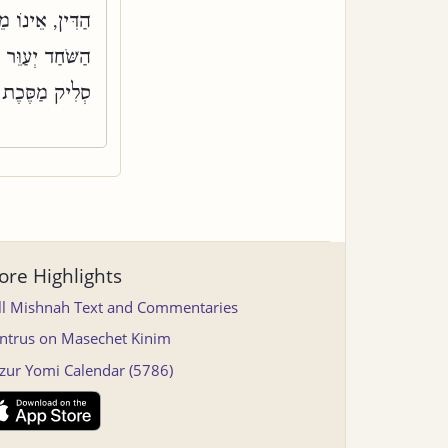
הַדִּין, אֵינוֹ 
הַשֹּׁחַד יְעַוֵּר 
סְלִיק מַסֶּכֶת 
re Highlights
ll Mishnah Text and Commentaries
ntrus on Masechet Kinim
tzur Yomi Calendar (5786)