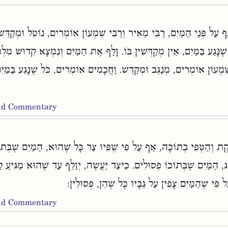
 עַל פְּנֵי הַמַּיִם, רַבִּי מֵאִיר וְרַבִּי שִׁמְעוֹן אוֹמְרִים, נוֹטֵל וּמְקַדֵּש
ֶנָּגַע בַּמַּיִם, אֵין מְקַדְּשִׁין בּוֹ. זָלַף אֶת הַמַּיִם וְנִמְצָא קִדּוּשׁ מִלְּמַ
ִמְעוֹן אוֹמְרִים, מְנַגֵּב וּמְקַדֵּשׁ. וַחֲכָמִים אוֹמְרִים, כֹּל שֶׁנָּגַע בַּמַּי
and Commentary
ֹׁקֶת וְהַטְּפִי בְתוֹכָהּ, אַף עַל פִּי שֶׁפִּיו צַר כָּל שֶׁהוּא, הַמַּיִם שֶׁבְּתו
הַמַּיִם שֶׁבְּתוֹכוֹ פְסוּלִים. כֵּיצַד יַעֲשֶׂה, יְזַלֵּף עַד שֶׁהוּא מַגִּיעַ לַס
ל פִּי שֶׁהַמַּיִם צָפִין עַל גַּבָּיו כָּל שֶׁהֵן, פְּסוּלִין
and Commentary