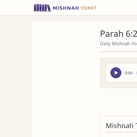
Parah 6:
Daily Mishnah Yom
Seek
0:00
audio
Mishnah 