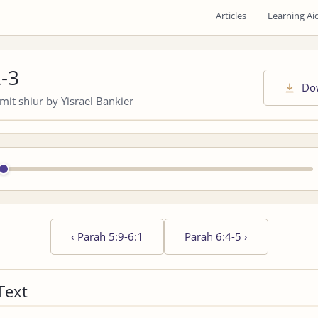
Articles
Learning Ai
2-3
Do
it shiur by Yisrael Bankier
‹
Parah 5:9-6:1
Parah 6:4-5
›
Text