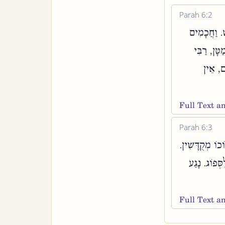
Parah 6:2
ׁ. וַחֲכָמִים
טָּן, רַבִּי
ִם, אֵין
Full Text 
Parah 6:3
ֹכוֹ מְקֻדָּשִׁין
ְּפוֹג. נָגַע
Full Text 