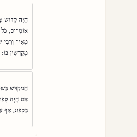
הָיָה קִדּוּשׁ צָף
אוֹמְרִים, כֹּל שׁ
מֵאִיר וְרַבִּי שׁ
מְקַדְּשִׁין בּוֹ:
הַמְקַדֵּשׁ בַּשּ.
אִם הָיָה סְפוֹג, 
בַּסְּפוֹג, אַף עַ: