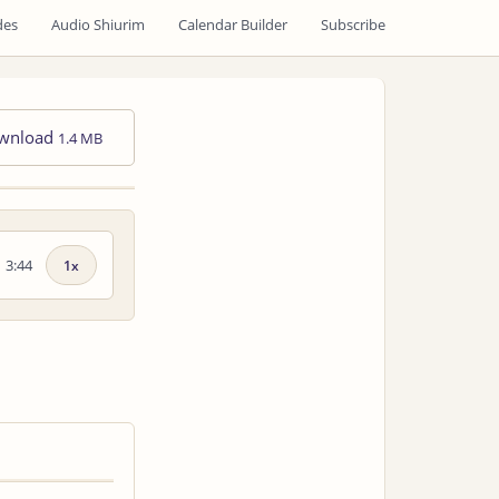
des
Audio Shiurim
Calendar Builder
Subscribe
wnload
1.4 MB
3:44
Playback
speed