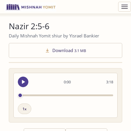
Toggl
navig
Nazir 2:5-6
Daily Mishnah Yomit shiur by Yisrael Bankier
Download
3.1 MB
Seek
0:00
3:18
audio
Playback
speed