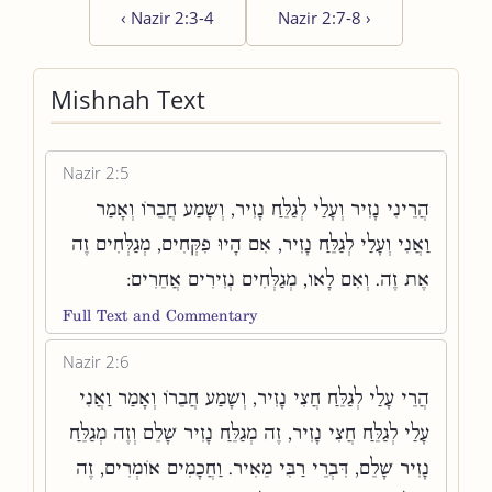
‹
Nazir 2:3-4
Nazir 2:7-8
›
Mishnah Text
Nazir 2:5
הֲרֵינִי נָזִיר וְעָלַי לְגַלֵּחַ נָזִיר, וְשָׁמַע חֲבֵרוֹ וְאָמַר
וַאֲנִי וְעָלַי לְגַלֵּחַ נָזִיר, אִם הָיוּ פִקְּחִים, מְגַלְּחִים זֶה
אֶת זֶה. וְאִם לָאו, מְגַלְּחִים נְזִירִים אֲחֵרִים:
Full Text and Commentary
Nazir 2:6
הֲרֵי עָלַי לְגַלֵּחַ חֲצִי נָזִיר, וְשָׁמַע חֲבֵרוֹ וְאָמַר וַאֲנִי
עָלַי לְגַלֵּחַ חֲצִי נָזִיר, זֶה מְגַלֵּחַ נָזִיר שָׁלֵם וְזֶה מְגַלֵּחַ
נָזִיר שָׁלֵם, דִּבְרֵי רַבִּי מֵאִיר. וַחֲכָמִים אוֹמְרִים, זֶה